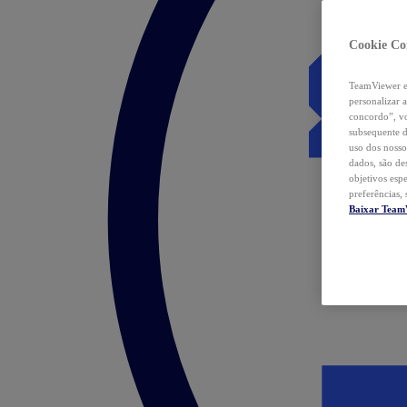
Cookie Co
TeamViewer e 
personalizar 
concordo”, vo
subsequente d
uso dos nosso
dados, são de
objetivos esp
preferências,
Baixar Team