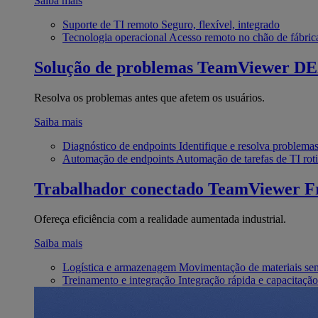
Saiba mais
Suporte de TI remoto
Seguro, flexível, integrado
Tecnologia operacional
Acesso remoto no chão de fábric
Solução de problemas
TeamViewer D
Resolva os problemas antes que afetem os usuários.
Saiba mais
Diagnóstico de endpoints
Identifique e resolva problema
Automação de endpoints
Automação de tarefas de TI roti
Trabalhador conectado
TeamViewer Fr
Ofereça eficiência com a realidade aumentada industrial.
Saiba mais
Logística e armazenagem
Movimentação de materiais se
Treinamento e integração
Integração rápida e capacitação