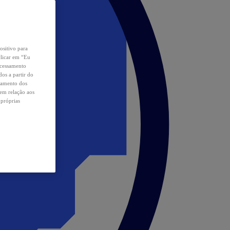
ositivo para
clicar em “Eu
ocessamento
os a partir do
samento dos
 em relação aos
 próprias