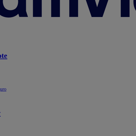
te
guro
r