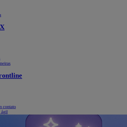
a
EX
s
neiras
ontline
m contato
 ágil