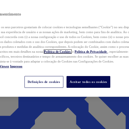
nsentimento
os seus parceiros gostariam de colocar cookies e tecnologias semelhantes (“Cookie”) no seu disp
a sua experiência de usuário e as nossas ações de marketing, bem como para fins de analítica. Ao 
cê concorda com (i) a nossa configuração e uso de todos os Cookies, bem como (ii) o nosso pr
os dados coletados com o uso dos Cookies, que depois podem ser combinados com dados coletad
s produtos e medidas de analítica correspondentes. A colocação do Cookie, assim como o proces
scritos em mais detalhes na nossa
Política de Cookies
e
Política de Privacidade
, especialmente
ecíficos, terceiros destinatários e tempo de armazenamento dos cookies. Se quiser escolher as suas
 sinta-se à vontade para adaptar a colocação de Cookies nas Configurações de Cookies.
Viewer
Impresso
Definições de cookies
Aceitar todos os cookies