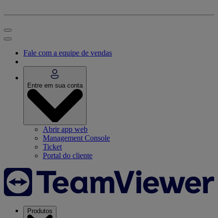
Fale com a equipe de vendas
Entre em sua conta
Abrir app web
Management Console
Ticket
Portal do cliente
Produtos