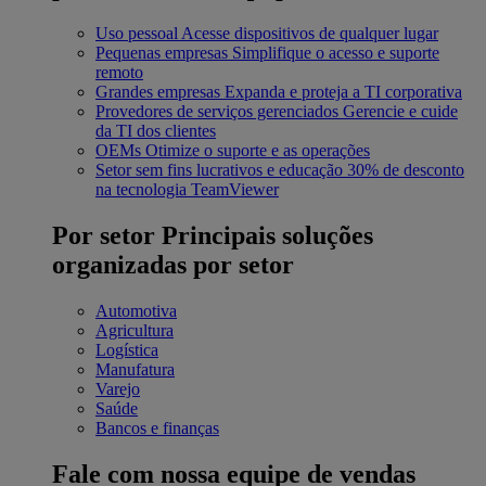
Uso pessoal
Acesse dispositivos de qualquer lugar
Pequenas empresas
Simplifique o acesso e suporte
remoto
Grandes empresas
Expanda e proteja a TI corporativa
Provedores de serviços gerenciados
Gerencie e cuide
da TI dos clientes
OEMs
Otimize o suporte e as operações
Setor sem fins lucrativos e educação
30% de desconto
na tecnologia TeamViewer
Por setor
Principais soluções
organizadas por setor
Automotiva
Agricultura
Logística
Manufatura
Varejo
Saúde
Bancos e finanças
Fale com nossa equipe de vendas