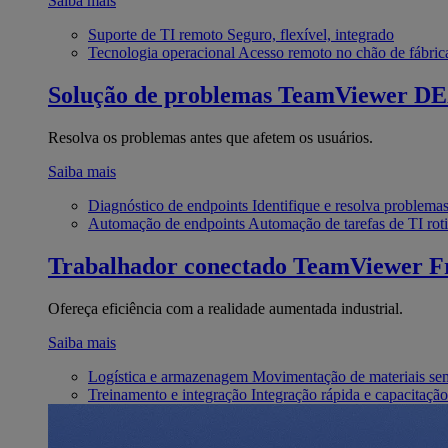
Saiba mais
Suporte de TI remoto
Seguro, flexível, integrado
Tecnologia operacional
Acesso remoto no chão de fábric
Solução de problemas
TeamViewer D
Resolva os problemas antes que afetem os usuários.
Saiba mais
Diagnóstico de endpoints
Identifique e resolva problema
Automação de endpoints
Automação de tarefas de TI roti
Trabalhador conectado
TeamViewer Fr
Ofereça eficiência com a realidade aumentada industrial.
Saiba mais
Logística e armazenagem
Movimentação de materiais se
Treinamento e integração
Integração rápida e capacitação