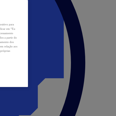
ositivo para
clicar em “Eu
ocessamento
os a partir do
samento dos
 em relação aos
 próprias