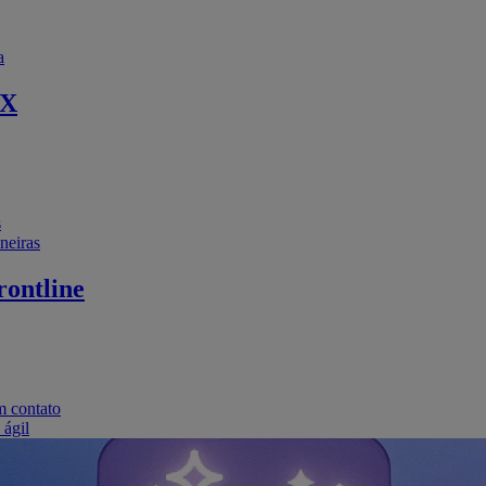
a
EX
s
neiras
ontline
m contato
 ágil