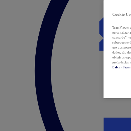
Cookie Co
TeamViewer e 
personalizar 
concordo”, vo
subsequente d
uso dos nosso
dados, são de
objetivos esp
preferências,
Baixar Team