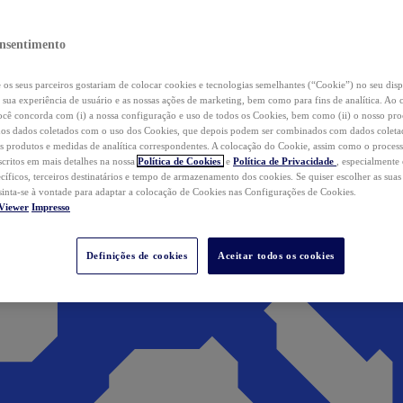
nsentimento
os seus parceiros gostariam de colocar cookies e tecnologias semelhantes (“Cookie”) no seu disp
a sua experiência de usuário e as nossas ações de marketing, bem como para fins de analítica. Ao 
cê concorda com (i) a nossa configuração e uso de todos os Cookies, bem como (ii) o nosso pr
os dados coletados com o uso dos Cookies, que depois podem ser combinados com dados coletad
s produtos e medidas de analítica correspondentes. A colocação do Cookie, assim como o proces
scritos em mais detalhes na nossa
Política de Cookies
e
Política de Privacidade
, especialmente
ecíficos, terceiros destinatários e tempo de armazenamento dos cookies. Se quiser escolher as suas
 sinta-se à vontade para adaptar a colocação de Cookies nas Configurações de Cookies.
Viewer
Impresso
Definições de cookies
Aceitar todos os cookies