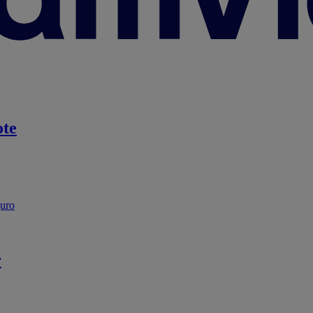
te
guro
r