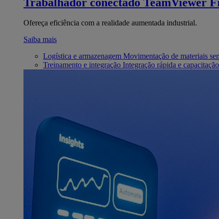
Trabalhador conectado
TeamViewer Fr
Ofereça eficiência com a realidade aumentada industrial.
Saiba mais
Logística e armazenagem
Movimentação de materiais se
Treinamento e integração
Integração rápida e capacitação