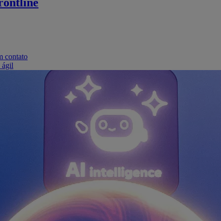
ontline
m contato
 ágil