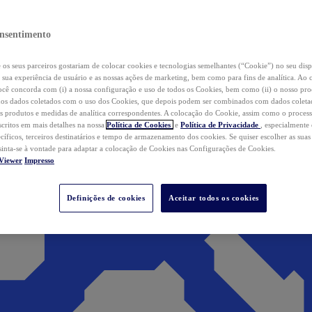
nsentimento
os seus parceiros gostariam de colocar cookies e tecnologias semelhantes (“Cookie”) no seu disp
a sua experiência de usuário e as nossas ações de marketing, bem como para fins de analítica. Ao 
cê concorda com (i) a nossa configuração e uso de todos os Cookies, bem como (ii) o nosso pr
os dados coletados com o uso dos Cookies, que depois podem ser combinados com dados coletad
s produtos e medidas de analítica correspondentes. A colocação do Cookie, assim como o proces
scritos em mais detalhes na nossa
Política de Cookies
e
Política de Privacidade
, especialmente
ecíficos, terceiros destinatários e tempo de armazenamento dos cookies. Se quiser escolher as suas
 sinta-se à vontade para adaptar a colocação de Cookies nas Configurações de Cookies.
Viewer
Impresso
Definições de cookies
Aceitar todos os cookies