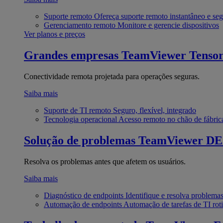
Suporte remoto
Ofereça suporte remoto instantâneo e se
Gerenciamento remoto
Monitore e gerencie dispositivos
Ver planos e preços
Grandes empresas
TeamViewer Tenso
Conectividade remota projetada para operações seguras.
Saiba mais
Suporte de TI remoto
Seguro, flexível, integrado
Tecnologia operacional
Acesso remoto no chão de fábric
Solução de problemas
TeamViewer D
Resolva os problemas antes que afetem os usuários.
Saiba mais
Diagnóstico de endpoints
Identifique e resolva problema
Automação de endpoints
Automação de tarefas de TI roti