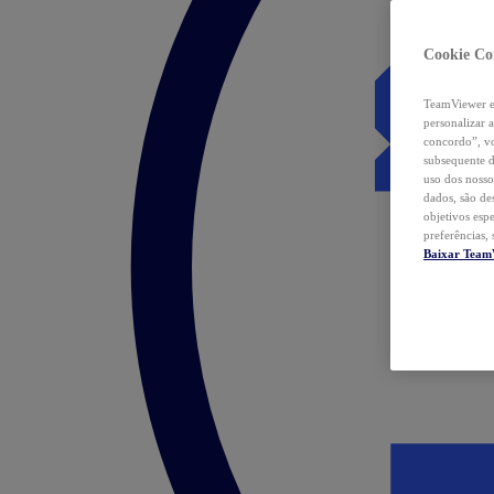
Cookie Co
TeamViewer e 
personalizar 
concordo”, vo
subsequente d
uso dos nosso
dados, são de
objetivos esp
preferências,
Baixar Team