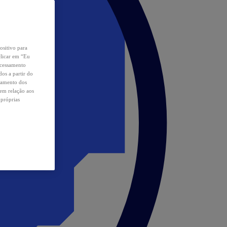
ositivo para
clicar em “Eu
ocessamento
os a partir do
samento dos
 em relação aos
 próprias