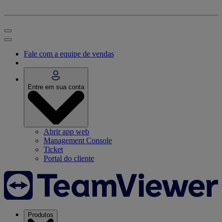
Fale com a equipe de vendas
Entre em sua conta
Abrir app web
Management Console
Ticket
Portal do cliente
Produtos