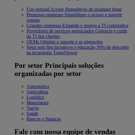
Uso pessoal
Acesse dispositivos de qualquer lugar
Pequenas empresas
Simplifique o acesso e suporte
remoto
Grandes empresas
Expanda e proteja a TI corporativa
Provedores de serviços gerenciados
Gerencie e cuide
da TI dos clientes
OEMs
Otimize o suporte e as operações
Setor sem fins lucrativos e educação
30% de desconto
na tecnologia TeamViewer
Por setor
Principais soluções
organizadas por setor
Automotiva
Agricultura
Logística
Manufatura
Varejo
Saúde
Bancos e finanças
Fale com nossa equipe de vendas