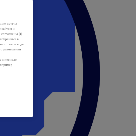
ание других
с сайтом и
 согласие на (i)
 собранных в
и от вас в ходе
 о размещении
х и периоде
например