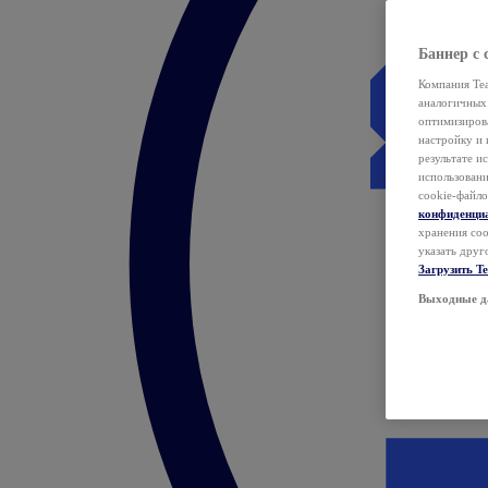
Баннер с 
Компания Tea
аналогичных 
оптимизиров
настройку и 
результате и
использован
cookie-файло
конфиденци
хранения coo
указать друг
Загрузить T
Выходные д