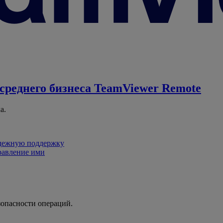
среднего бизнеса
TeamViewer Remote
а.
адежную поддержку
равление ими
зопасности операций.