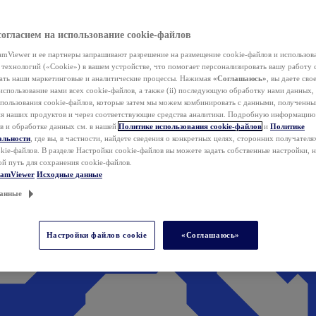
согласием на использование cookie-файлов
mViewer и ее партнеры запрашивают разрешение на размещение cookie-файлов и использов
технологий («Cookie») в вашем устройстве, что помогает персонализировать вашу работу 
ать наши маркетинговые и аналитические процессы. Нажимая
«Соглашаюсь»
, вы даете свое
использование нами всех cookie-файлов, а также (ii) последующую обработку нами данных,
спользования cookie-файлов, которые затем мы можем комбинировать с данными, полученным
ия наших продуктов и через соответствующие средства аналитики. Подробную информацию
в и обработке данных см. в нашей
Политике использования cookie-файлов
и
Политике
альности
, где вы, в частности, найдете сведения о конкретных целях, сторонних получателя
kie-файлов. В разделе Настройки cookie-файлов вы можете задать собственные настройки, 
ой путь для сохранения cookie-файлов.
eamViewer
Исходные данные
анные
Настройки файлов cookie
«Соглашаюсь»