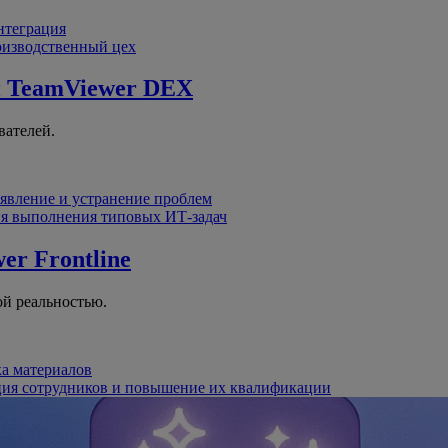
интеграция
оизводственный цех
й
TeamViewer DEX
вателей.
явление и устранение проблем
я выполнения типовых ИТ-задач
er Frontline
й реальностью.
ка материалов
ция сотрудников и повышение их квалификации