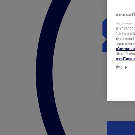
แบนเนอร์ยิ
TeamViewer แ
ประสบการณ์ก
วิเคราะห์ ด้
ประมวลผลข้อ
และมาตรการว
นโยบายความเ
เก็บคุกกี้ ห
ดาวน์โหลด 
ที่อยู่