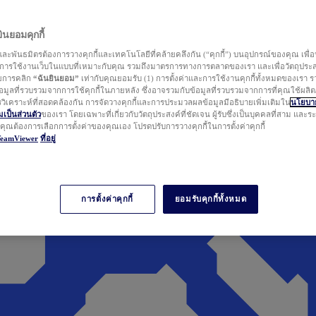
นยอมคุกกี้
ละพันธมิตรต้องการวางคุกกี้และเทคโนโลยีที่คล้ายคลึงกัน (“คุกกี้”) บนอุปกรณ์ของคุณ เพื่อ
ารใช้งานเว็บในแบบที่เหมาะกับคุณ รวมถึงมาตรการทางการตลาดของเรา และเพื่อวัตถุประ
วยการคลิก
“ฉันยินยอม”
เท่ากับคุณยอมรับ (1) การตั้งค่าและการใช้งานคุกกี้ทั้งหมดของเรา ร
มูลที่รวบรวมจากการใช้คุกกี้ในภายหลัง ซึ่งอาจรวมกับข้อมูลที่รวบรวมจากการที่คุณใช้ผลิ
ิเคราะห์ที่สอดคล้องกัน การจัดวางคุกกี้และการประมวลผลข้อมูลมีอธิบายเพิ่มเติมใน
นโยบาย
ป็นส่วนตัว
ของเรา โดยเฉพาะที่เกี่ยวกับวัตถุประสงค์ที่ชัดเจน ผู้รับซึ่งเป็นบุคคลที่สาม และ
ากคุณต้องการเลือกการตั้งค่าของคุณเอง โปรดปรับการวางคุกกี้ในการตั้งค่าคุกกี้
TeamViewer
ที่อยู่
การตั้งค่าคุกกี้
ยอมรับคุกกี้ทั้งหมด