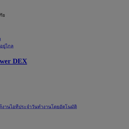
ภัย
ว
่อยู่ไกล
ewer DEX
ห้งานไอทีประจำวันทำงานโดยอัตโนมัติ