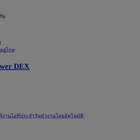
ภัย
ว
่อยู่ไกล
ewer DEX
ห้งานไอทีประจำวันทำงานโดยอัตโนมัติ