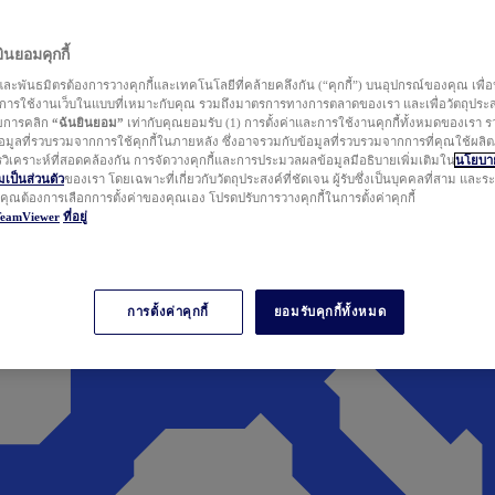
นยอมคุกกี้
ละพันธมิตรต้องการวางคุกกี้และเทคโนโลยีที่คล้ายคลึงกัน (“คุกกี้”) บนอุปกรณ์ของคุณ เพื่อ
ารใช้งานเว็บในแบบที่เหมาะกับคุณ รวมถึงมาตรการทางการตลาดของเรา และเพื่อวัตถุประ
วยการคลิก
“ฉันยินยอม”
เท่ากับคุณยอมรับ (1) การตั้งค่าและการใช้งานคุกกี้ทั้งหมดของเรา ร
มูลที่รวบรวมจากการใช้คุกกี้ในภายหลัง ซึ่งอาจรวมกับข้อมูลที่รวบรวมจากการที่คุณใช้ผลิ
ิเคราะห์ที่สอดคล้องกัน การจัดวางคุกกี้และการประมวลผลข้อมูลมีอธิบายเพิ่มเติมใน
นโยบาย
ป็นส่วนตัว
ของเรา โดยเฉพาะที่เกี่ยวกับวัตถุประสงค์ที่ชัดเจน ผู้รับซึ่งเป็นบุคคลที่สาม และ
ากคุณต้องการเลือกการตั้งค่าของคุณเอง โปรดปรับการวางคุกกี้ในการตั้งค่าคุกกี้
TeamViewer
ที่อยู่
การตั้งค่าคุกกี้
ยอมรับคุกกี้ทั้งหมด