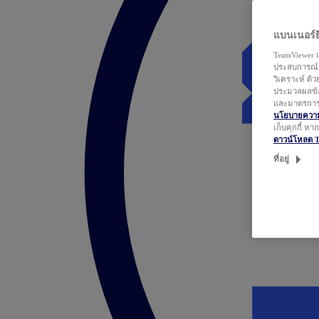
แบนเนอร์ยิ
TeamViewer แ
ประสบการณ์ก
วิเคราะห์ ด้
ประมวลผลข้อ
และมาตรการว
นโยบายความเ
เก็บคุกกี้ ห
ดาวน์โหลด 
ที่อยู่