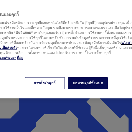
นยอมคุกกี้
ละพันธมิตรต้องการวางคุกกี้และเทคโนโลยีที่คล้ายคลึงกัน (“คุกกี้”) บนอุปกรณ์ของคุณ เพื่อ
ารใช้งานเว็บในแบบที่เหมาะกับคุณ รวมถึงมาตรการทางการตลาดของเรา และเพื่อวัตถุประ
วยการคลิก
“ฉันยินยอม”
เท่ากับคุณยอมรับ (1) การตั้งค่าและการใช้งานคุกกี้ทั้งหมดของเรา ร
มูลที่รวบรวมจากการใช้คุกกี้ในภายหลัง ซึ่งอาจรวมกับข้อมูลที่รวบรวมจากการที่คุณใช้ผลิ
ิเคราะห์ที่สอดคล้องกัน การจัดวางคุกกี้และการประมวลผลข้อมูลมีอธิบายเพิ่มเติมใน
นโยบาย
ป็นส่วนตัว
ของเรา โดยเฉพาะที่เกี่ยวกับวัตถุประสงค์ที่ชัดเจน ผู้รับซึ่งเป็นบุคคลที่สาม และ
ากคุณต้องการเลือกการตั้งค่าของคุณเอง โปรดปรับการวางคุกกี้ในการตั้งค่าคุกกี้
TeamViewer
ที่อยู่
การตั้งค่าคุกกี้
ยอมรับคุกกี้ทั้งหมด