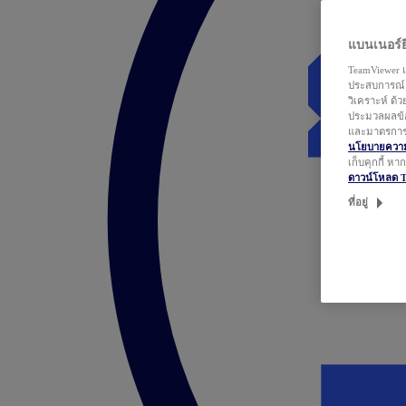
แบนเนอร์ยิ
TeamViewer แ
ประสบการณ์ก
วิเคราะห์ ด้
ประมวลผลข้อ
และมาตรการว
นโยบายความเ
เก็บคุกกี้ ห
ดาวน์โหลด 
ที่อยู่