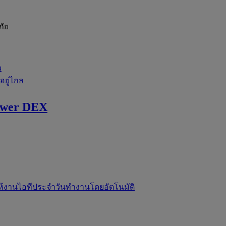
ภัย
ว
่อยู่ไกล
ewer DEX
ห้งานไอทีประจำวันทำงานโดยอัตโนมัติ