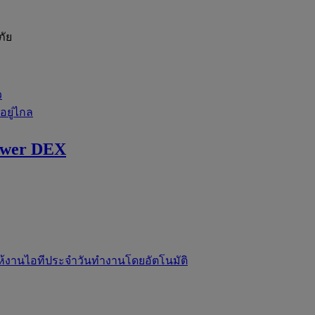
ภัย
ว
่อยู่ไกล
ewer DEX
ห้งานไอทีประจำวันทำงานโดยอัตโนมัติ