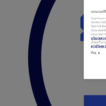
แบนเนอร์ยิ
TeamViewer แ
ประสบการณ์ก
วิเคราะห์ ด้
ประมวลผลข้อ
และมาตรการว
นโยบายความเ
เก็บคุกกี้ ห
ดาวน์โหลด 
ที่อยู่