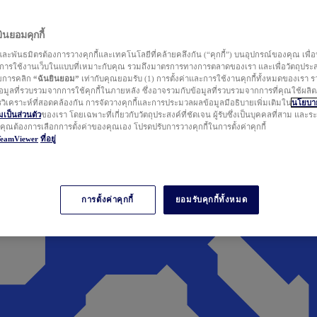
นยอมคุกกี้
ละพันธมิตรต้องการวางคุกกี้และเทคโนโลยีที่คล้ายคลึงกัน (“คุกกี้”) บนอุปกรณ์ของคุณ เพื่อ
ารใช้งานเว็บในแบบที่เหมาะกับคุณ รวมถึงมาตรการทางการตลาดของเรา และเพื่อวัตถุประ
วยการคลิก
“ฉันยินยอม”
เท่ากับคุณยอมรับ (1) การตั้งค่าและการใช้งานคุกกี้ทั้งหมดของเรา ร
มูลที่รวบรวมจากการใช้คุกกี้ในภายหลัง ซึ่งอาจรวมกับข้อมูลที่รวบรวมจากการที่คุณใช้ผลิ
ิเคราะห์ที่สอดคล้องกัน การจัดวางคุกกี้และการประมวลผลข้อมูลมีอธิบายเพิ่มเติมใน
นโยบาย
ป็นส่วนตัว
ของเรา โดยเฉพาะที่เกี่ยวกับวัตถุประสงค์ที่ชัดเจน ผู้รับซึ่งเป็นบุคคลที่สาม และ
ากคุณต้องการเลือกการตั้งค่าของคุณเอง โปรดปรับการวางคุกกี้ในการตั้งค่าคุกกี้
TeamViewer
ที่อยู่
การตั้งค่าคุกกี้
ยอมรับคุกกี้ทั้งหมด