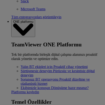
Slack
Microsoft Teams
Tüm entegrasyonları görüntüleyin
ONE platformu
TeamViewer ONE Platformu
Tek bir platformda birleşik dijital çalışma alanınızı proaktif
olarak yönetin ve optimize edin.
Yalın BT ekipleri için
Proaktif cihaz yönetimi
Sürtüşmesiz deneyim
Pürüzsüz ve kesintisiz dijital
deneyim
Sorunsuz BT operasyonu
Proaktif düzeltme ve
olağanüstü hizmet
Ekibimizle konuşun
Dönüşüme hazır mısınız?
Platformu keşfedin
Temel Özellikler