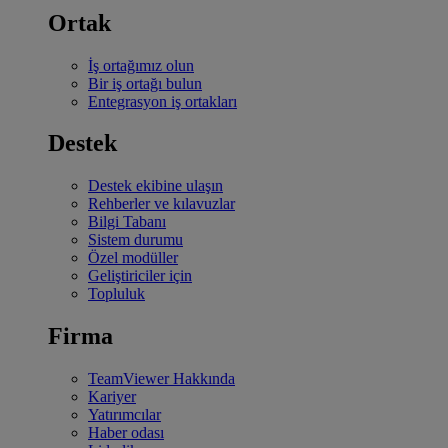
Ortak
İş ortağımız olun
Bir iş ortağı bulun
Entegrasyon iş ortakları
Destek
Destek ekibine ulaşın
Rehberler ve kılavuzlar
Bilgi Tabanı
Sistem durumu
Özel modüller
Geliştiriciler için
Topluluk
Firma
TeamViewer Hakkında
Kariyer
Yatırımcılar
Haber odası