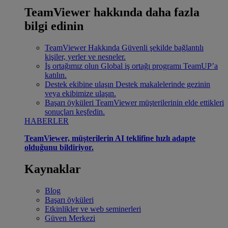
TeamViewer hakkında daha fazla
bilgi edinin
TeamViewer Hakkında
Güvenli şekilde bağlantılı
kişiler, yerler ve nesneler.
İş ortağımız olun
Global iş ortağı programı TeamUP’a
katılın.
Destek ekibine ulaşın
Destek makalelerinde gezinin
veya ekibimize ulaşın.
Başarı öyküleri
TeamViewer müşterilerinin elde ettikleri
sonuçları keşfedin.
HABERLER
TeamViewer, müşterilerin AI teklifine hızlı adapte
olduğunu bildiriyor.
Kaynaklar
Blog
Başarı öyküleri
Etkinlikler ve web seminerleri
Güven Merkezi