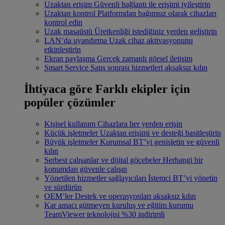
Uzaktan erişim
Güvenli bağlantı ile erişimi iyileştirin
Uzaktan kontrol
Platformdan bağımsız olarak cihazları
kontrol edin
Uzak masaüstü
Üretkenliği istediğiniz yerden geliştirin
LAN’da uyandırma
Uzak cihaz aktivasyonunu
etkinleştirin
Ekran paylaşma
Gerçek zamanlı görsel iletişim
Smart Service
Satış sonrası hizmetleri aksaksız kılın
İhtiyaca göre
Farklı ekipler için
popüler çözümler
Kişisel kullanım
Cihazlara her yerden erişin
Küçük işletmeler
Uzaktan erişimi ve desteği basitleştirin
Büyük işletmeler
Kurumsal BT’yi genişletin ve güvenli
kılın
Serbest çalışanlar ve dijital göçebeler
Herhangi bir
konumdan güvenle çalışın
Yönetilen hizmetler sağlayıcıları
İstemci BT’yi yönetin
ve sürdürün
OEM’ler
Destek ve operasyonları aksaksız kılın
Kar amacı gütmeyen kuruluş ve eğitim kurumu
TeamViewer teknolojisi %30 indirimli