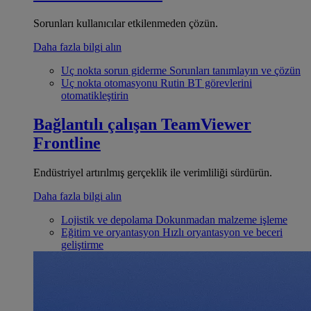
Sorunları kullanıcılar etkilenmeden çözün.
Daha fazla bilgi alın
Uç nokta sorun giderme
Sorunları tanımlayın ve çözün
Uç nokta otomasyonu
Rutin BT görevlerini
otomatikleştirin
Bağlantılı çalışan
TeamViewer
Frontline
Endüstriyel artırılmış gerçeklik ile verimliliği sürdürün.
Daha fazla bilgi alın
Lojistik ve depolama
Dokunmadan malzeme işleme
Eğitim ve oryantasyon
Hızlı oryantasyon ve beceri
geliştirme