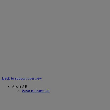
Back to support overview
Assist AR
What is Assist AR