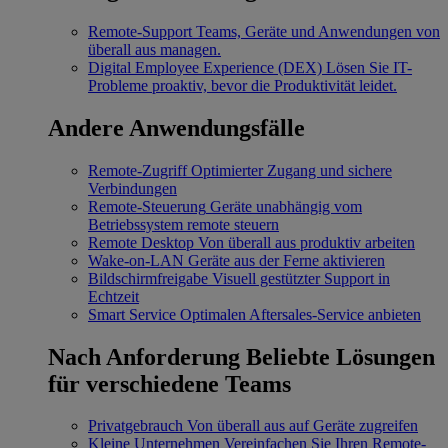
Remote-Support
Teams, Geräte und Anwendungen von
überall aus managen.
Digital Employee Experience (DEX)
Lösen Sie IT-
Probleme proaktiv, bevor die Produktivität leidet.
Andere Anwendungsfälle
Remote-Zugriff
Optimierter Zugang und sichere
Verbindungen
Remote-Steuerung
Geräte unabhängig vom
Betriebssystem remote steuern
Remote Desktop
Von überall aus produktiv arbeiten
Wake-on-LAN
Geräte aus der Ferne aktivieren
Bildschirmfreigabe
Visuell gestützter Support in
Echtzeit
Smart Service
Optimalen Aftersales-Service anbieten
Nach Anforderung
Beliebte Lösungen
für verschiedene Teams
Privatgebrauch
Von überall aus auf Geräte zugreifen
Kleine Unternehmen
Vereinfachen Sie Ihren Remote-