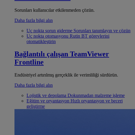
Sorunları kullanıcılar etkilenmeden çözün.
Daha fazla bilgi alın
Uç nokta sorun giderme
Sorunları tanımlayın ve çözün
Uç nokta otomasyonu
Rutin BT görevlerini
otomatikleştirin
Bağlantılı çalışan
TeamViewer
Frontline
Endüstriyel artırılmış gerçeklik ile verimliliği sürdürün.
Daha fazla bilgi alın
Lojistik ve depolama
Dokunmadan malzeme işleme
Eğitim ve oryantasyon
Hızlı oryantasyon ve beceri
geliştirme