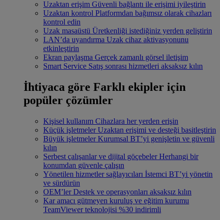
Uzaktan erişim
Güvenli bağlantı ile erişimi iyileştirin
Uzaktan kontrol
Platformdan bağımsız olarak cihazları
kontrol edin
Uzak masaüstü
Üretkenliği istediğiniz yerden geliştirin
LAN’da uyandırma
Uzak cihaz aktivasyonunu
etkinleştirin
Ekran paylaşma
Gerçek zamanlı görsel iletişim
Smart Service
Satış sonrası hizmetleri aksaksız kılın
İhtiyaca göre
Farklı ekipler için
popüler çözümler
Kişisel kullanım
Cihazlara her yerden erişin
Küçük işletmeler
Uzaktan erişimi ve desteği basitleştirin
Büyük işletmeler
Kurumsal BT’yi genişletin ve güvenli
kılın
Serbest çalışanlar ve dijital göçebeler
Herhangi bir
konumdan güvenle çalışın
Yönetilen hizmetler sağlayıcıları
İstemci BT’yi yönetin
ve sürdürün
OEM’ler
Destek ve operasyonları aksaksız kılın
Kar amacı gütmeyen kuruluş ve eğitim kurumu
TeamViewer teknolojisi %30 indirimli