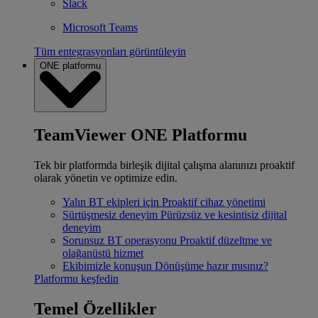
Slack
Microsoft Teams
Tüm entegrasyonları görüntüleyin
ONE platformu
TeamViewer ONE Platformu
Tek bir platformda birleşik dijital çalışma alanınızı proaktif
olarak yönetin ve optimize edin.
Yalın BT ekipleri için
Proaktif cihaz yönetimi
Sürtüşmesiz deneyim
Pürüzsüz ve kesintisiz dijital
deneyim
Sorunsuz BT operasyonu
Proaktif düzeltme ve
olağanüstü hizmet
Ekibimizle konuşun
Dönüşüme hazır mısınız?
Platformu keşfedin
Temel Özellikler