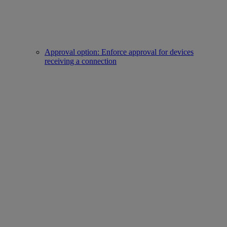
Approval option: Enforce approval for devices
receiving a connection