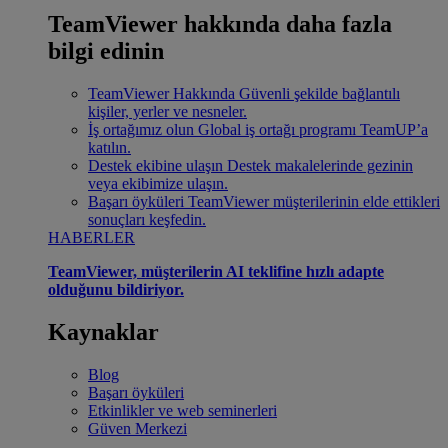
TeamViewer hakkında daha fazla
bilgi edinin
TeamViewer Hakkında
Güvenli şekilde bağlantılı
kişiler, yerler ve nesneler.
İş ortağımız olun
Global iş ortağı programı TeamUP’a
katılın.
Destek ekibine ulaşın
Destek makalelerinde gezinin
veya ekibimize ulaşın.
Başarı öyküleri
TeamViewer müşterilerinin elde ettikleri
sonuçları keşfedin.
HABERLER
TeamViewer, müşterilerin AI teklifine hızlı adapte
olduğunu bildiriyor.
Kaynaklar
Blog
Başarı öyküleri
Etkinlikler ve web seminerleri
Güven Merkezi