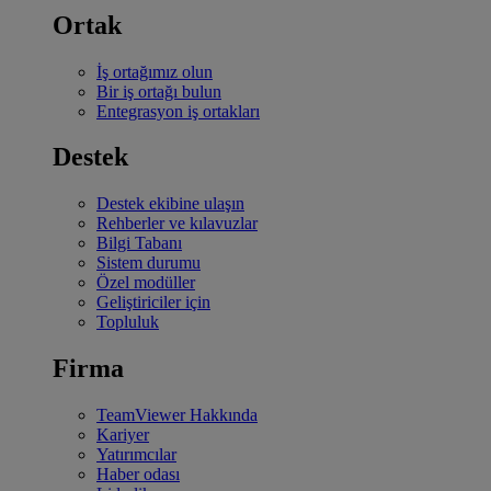
Ortak
İş ortağımız olun
Bir iş ortağı bulun
Entegrasyon iş ortakları
Destek
Destek ekibine ulaşın
Rehberler ve kılavuzlar
Bilgi Tabanı
Sistem durumu
Özel modüller
Geliştiriciler için
Topluluk
Firma
TeamViewer Hakkında
Kariyer
Yatırımcılar
Haber odası