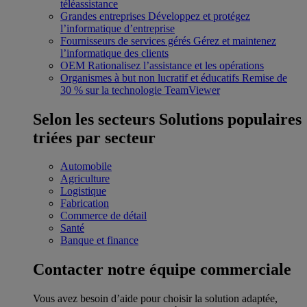
téléassistance
Grandes entreprises
Développez et protégez
l’informatique d’entreprise
Fournisseurs de services gérés
Gérez et maintenez
l’informatique des clients
OEM
Rationalisez l’assistance et les opérations
Organismes à but non lucratif et éducatifs
Remise de
30 % sur la technologie TeamViewer
Selon les secteurs
Solutions populaires
triées par secteur
Automobile
Agriculture
Logistique
Fabrication
Commerce de détail
Santé
Banque et finance
Contacter notre équipe commerciale
Vous avez besoin d’aide pour choisir la solution adaptée,