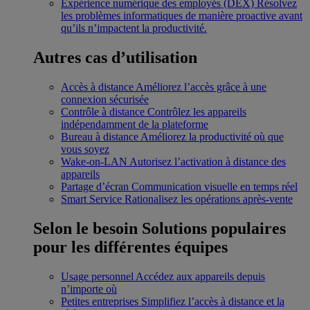
Expérience numérique des employés (DEX)
Résolvez
les problèmes informatiques de manière proactive avant
qu’ils n’impactent la productivité.
Autres cas d’utilisation
Accès à distance
Améliorez l’accès grâce à une
connexion sécurisée
Contrôle à distance
Contrôlez les appareils
indépendamment de la plateforme
Bureau à distance
Améliorez la productivité où que
vous soyez
Wake-on-LAN
Autorisez l’activation à distance des
appareils
Partage d’écran
Communication visuelle en temps réel
Smart Service
Rationalisez les opérations après-vente
Selon le besoin
Solutions populaires
pour les différentes équipes
Usage personnel
Accédez aux appareils depuis
n’importe où
Petites entreprises
Simplifiez l’accès à distance et la