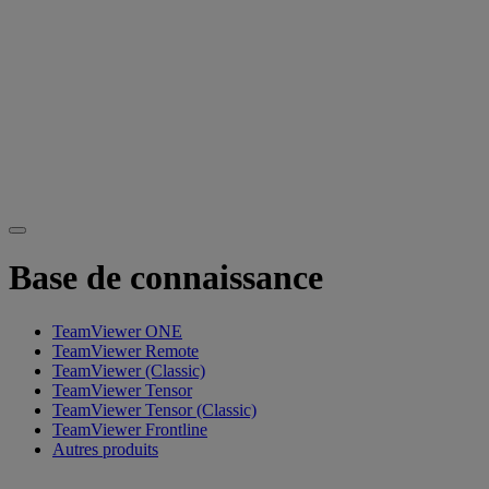
Base de connaissance
TeamViewer ONE
TeamViewer Remote
TeamViewer (Classic)
TeamViewer Tensor
TeamViewer Tensor (Classic)
TeamViewer Frontline
Autres produits