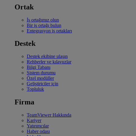
Ortak
İş ortağımız olun
Bir iş ortağı bulun
Entegrasyon iş ortakları
Destek
Destek ekibine ulaşın
Rehberler ve kılavuzlar
Bilgi Tabanı
Sistem durumu
Özel modüller
Geliştiriciler için
Topluluk
Firma
TeamViewer Hakkında
Kariyer
Yatırımcılar
Haber odası