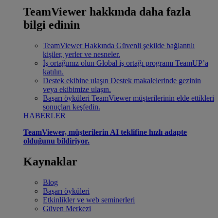
TeamViewer hakkında daha fazla
bilgi edinin
TeamViewer Hakkında
Güvenli şekilde bağlantılı
kişiler, yerler ve nesneler.
İş ortağımız olun
Global iş ortağı programı TeamUP’a
katılın.
Destek ekibine ulaşın
Destek makalelerinde gezinin
veya ekibimize ulaşın.
Başarı öyküleri
TeamViewer müşterilerinin elde ettikleri
sonuçları keşfedin.
HABERLER
TeamViewer, müşterilerin AI teklifine hızlı adapte
olduğunu bildiriyor.
Kaynaklar
Blog
Başarı öyküleri
Etkinlikler ve web seminerleri
Güven Merkezi