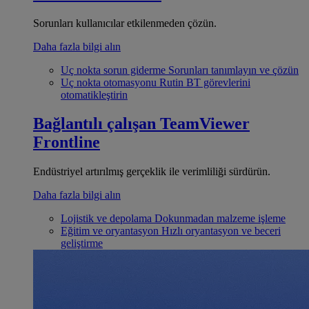
Sorunları kullanıcılar etkilenmeden çözün.
Daha fazla bilgi alın
Uç nokta sorun giderme
Sorunları tanımlayın ve çözün
Uç nokta otomasyonu
Rutin BT görevlerini
otomatikleştirin
Bağlantılı çalışan
TeamViewer
Frontline
Endüstriyel artırılmış gerçeklik ile verimliliği sürdürün.
Daha fazla bilgi alın
Lojistik ve depolama
Dokunmadan malzeme işleme
Eğitim ve oryantasyon
Hızlı oryantasyon ve beceri
geliştirme