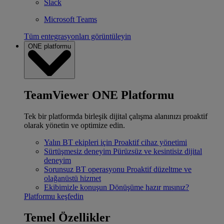
Slack
Microsoft Teams
Tüm entegrasyonları görüntüleyin
ONE platformu
TeamViewer ONE Platformu
Tek bir platformda birleşik dijital çalışma alanınızı proaktif
olarak yönetin ve optimize edin.
Yalın BT ekipleri için
Proaktif cihaz yönetimi
Sürtüşmesiz deneyim
Pürüzsüz ve kesintisiz dijital
deneyim
Sorunsuz BT operasyonu
Proaktif düzeltme ve
olağanüstü hizmet
Ekibimizle konuşun
Dönüşüme hazır mısınız?
Platformu keşfedin
Temel Özellikler