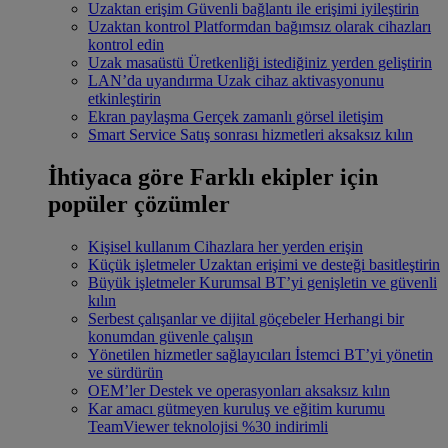
Uzaktan erişim
Güvenli bağlantı ile erişimi iyileştirin
Uzaktan kontrol
Platformdan bağımsız olarak cihazları
kontrol edin
Uzak masaüstü
Üretkenliği istediğiniz yerden geliştirin
LAN’da uyandırma
Uzak cihaz aktivasyonunu
etkinleştirin
Ekran paylaşma
Gerçek zamanlı görsel iletişim
Smart Service
Satış sonrası hizmetleri aksaksız kılın
İhtiyaca göre
Farklı ekipler için
popüler çözümler
Kişisel kullanım
Cihazlara her yerden erişin
Küçük işletmeler
Uzaktan erişimi ve desteği basitleştirin
Büyük işletmeler
Kurumsal BT’yi genişletin ve güvenli
kılın
Serbest çalışanlar ve dijital göçebeler
Herhangi bir
konumdan güvenle çalışın
Yönetilen hizmetler sağlayıcıları
İstemci BT’yi yönetin
ve sürdürün
OEM’ler
Destek ve operasyonları aksaksız kılın
Kar amacı gütmeyen kuruluş ve eğitim kurumu
TeamViewer teknolojisi %30 indirimli