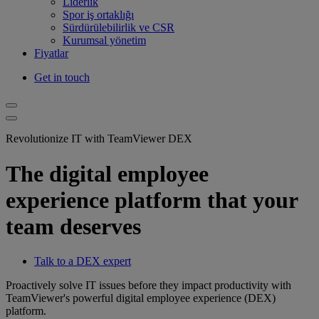
Liderlik
Spor iş ortaklığı
Sürdürülebilirlik ve CSR
Kurumsal yönetim
Fiyatlar
Get in touch
Revolutionize IT with TeamViewer DEX
The digital employee
experience platform that your
team deserves
Talk to a DEX expert
Proactively solve IT issues before they impact productivity with
TeamViewer's powerful digital employee experience (DEX)
platform.