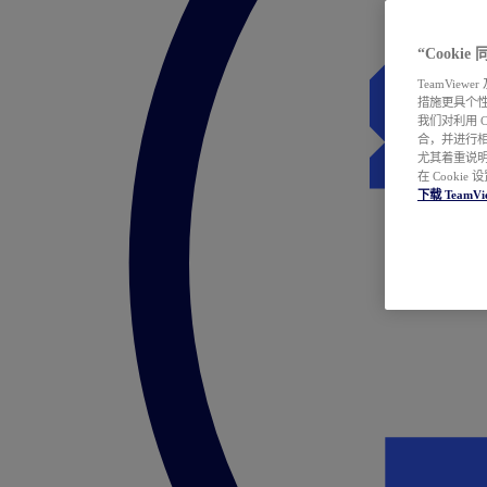
“Cooki
TeamVie
措施更具个
我们对利用 
合，并进行
尤其着重说明
在 Cookie
下载 TeamVi