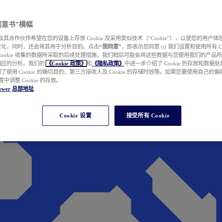
e 同意书”横幅
wer 及其合作伙伴希望在您的设备上存放 Cookie 及采用类似技术（“Cookie”），以使您的用
性化，同时，还会将其用于分析目的。点击
“我同意”
，即表示您同意 (i) 我们设置和使用所有 Cook
Cookie 收集的数据所采取的后续处理措施，我们稍后可能会将这些数据与您使用我们的产品
相应的分析。我们的
《Cookie 政策》
和
《隐私政策》
中进一步介绍了 Cookie 的存放和数据
了使用 Cookie 的确切目的、第三方接收人及 Cookie 的存储时效等。如果您要使用自己的
 设置中调整 Cookie 的存放。
ewer
总部地址
Cookie 设置
接受所有 Cookie