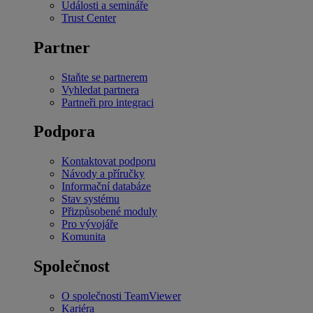
Události a semináře
Trust Center
Partner
Staňte se partnerem
Vyhledat partnera
Partneři pro integraci
Podpora
Kontaktovat podporu
Návody a příručky
Informační databáze
Stav systému
Přizpůsobené moduly
Pro vývojáře
Komunita
Společnost
O společnosti TeamViewer
Kariéra