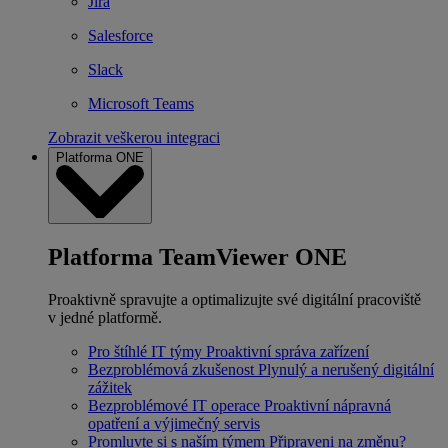
Jira
Salesforce
Slack
Microsoft Teams
Zobrazit veškerou integraci
Platforma ONE
Platforma TeamViewer ONE
Proaktivně spravujte a optimalizujte své digitální pracoviště
v jedné platformě.
Pro štíhlé IT týmy
Proaktivní správa zařízení
Bezproblémová zkušenost
Plynulý a nerušený digitální
zážitek
Bezproblémové IT operace
Proaktivní nápravná
opatření a výjimečný servis
Promluvte si s naším týmem
Připraveni na změnu?