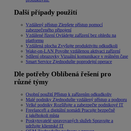
Další případy použití
Vzdálený přístup
Zlepšete přístup pomocí
zabezpečeného připojení
Vzdálené řízení
Ovládejte zařízení bez ohledu na
platformu
Vzdálená plocha
Zvyšujte produktivitu odkudkoli
Wake-on-LAN
Povolte vzdálenou aktivaci zařízení
Sdílení obrazovky
Vizuální komunikace v reálném čase
Smart Service
Zjednodušte poprodejní operace
Dle potřeby
Oblíbená řešení pro
různé týmy
Osobní použití
Přístup k zařízením odkudkoliv
Malé podniky
Zjednodušte vzdálený přístup a podporu
Velké podniky
Rozšiřujte a zabezpečte podnikové IT
Freelanceři a digitální nomádi
Pracujte bezpečně
z jakéhokoli místa
Poskytovatelé spravovaných služeb
Spravujte a
udržujte klientské IT