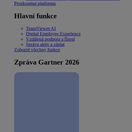
Prozkoumat platformu
Hlavní funkce
TeamViewer AI
Digital Employee Experience
Vzdálená podpora a řízení
Správa aktiv a záplat
Zobrazit všechny funkce
Zpráva Gartner 2026