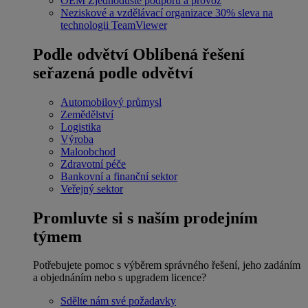
OEM
Zjednodušte podporu a provoz
Neziskové a vzdělávací organizace
30% sleva na
technologii TeamViewer
Podle odvětví
Oblíbená řešení
seřazená podle odvětví
Automobilový průmysl
Zemědělství
Logistika
Výroba
Maloobchod
Zdravotní péče
Bankovní a finanční sektor
Veřejný sektor
Promluvte si s naším prodejním
týmem
Potřebujete pomoc s výběrem správného řešení, jeho zadáním
a objednáním nebo s upgradem licence?
Sdělte nám své požadavky