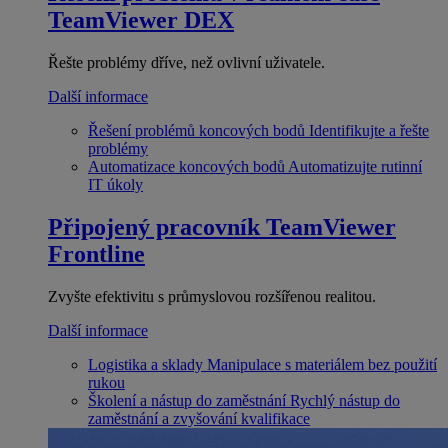
TeamViewer DEX
Řešte problémy dříve, než ovlivní uživatele.
Další informace
Řešení problémů koncových bodů
Identifikujte a řešte
problémy
Automatizace koncových bodů
Automatizujte rutinní
IT úkoly
Připojený pracovník
TeamViewer
Frontline
Zvyšte efektivitu s průmyslovou rozšířenou realitou.
Další informace
Logistika a sklady
Manipulace s materiálem bez použití
rukou
Školení a nástup do zaměstnání
Rychlý nástup do
zaměstnání a zvyšování kvalifikace