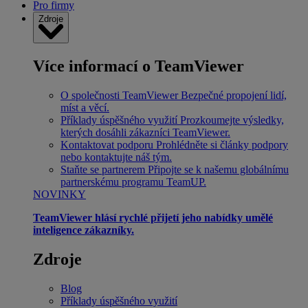
Pro firmy
Zdroje
Více informací o TeamViewer
O společnosti TeamViewer
Bezpečné propojení lidí,
míst a věcí.
Příklady úspěšného využití
Prozkoumejte výsledky,
kterých dosáhli zákazníci TeamViewer.
Kontaktovat podporu
Prohlédněte si články podpory
nebo kontaktujte náš tým.
Staňte se partnerem
Připojte se k našemu globálnímu
partnerskému programu TeamUP.
NOVINKY
TeamViewer hlásí rychlé přijetí jeho nabídky umělé
inteligence zákazníky.
Zdroje
Blog
Příklady úspěšného využití