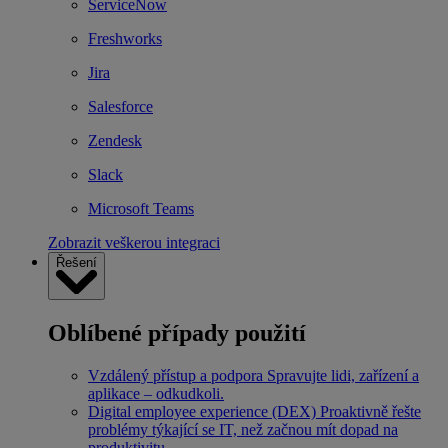
ServiceNow
Freshworks
Jira
Salesforce
Zendesk
Slack
Microsoft Teams
Zobrazit veškerou integraci
Řešení
Oblíbené případy použití
Vzdálený přístup a podpora
Spravujte lidi, zařízení a
aplikace – odkudkoli.
Digital employee experience (DEX)
Proaktivně řešte
problémy týkající se IT, než začnou mít dopad na
produktivitu.