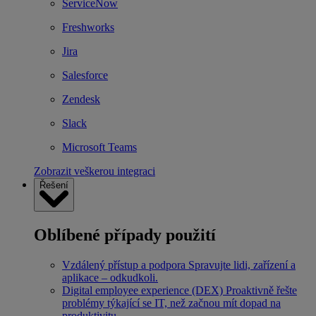
ServiceNow
Freshworks
Jira
Salesforce
Zendesk
Slack
Microsoft Teams
Zobrazit veškerou integraci
Řešení
Oblíbené případy použití
Vzdálený přístup a podpora
Spravujte lidi, zařízení a
aplikace – odkudkoli.
Digital employee experience (DEX)
Proaktivně řešte
problémy týkající se IT, než začnou mít dopad na
produktivitu.