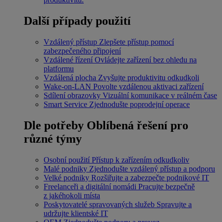
Další případy použití
Vzdálený přístup
Zlepšete přístup pomocí
zabezpečeného připojení
Vzdálené řízení
Ovládejte zařízení bez ohledu na
platformu
Vzdálená plocha
Zvyšujte produktivitu odkudkoli
Wake-on-LAN
Povolte vzdálenou aktivaci zařízení
Sdílení obrazovky
Vizuální komunikace v reálném čase
Smart Service
Zjednodušte poprodejní operace
Dle potřeby
Oblíbená řešení pro
různé týmy
Osobní použití
Přístup k zařízením odkudkoliv
Malé podniky
Zjednodušte vzdálený přístup a podporu
Velké podniky
Rozšiřujte a zabezpečte podnikové IT
Freelanceři a digitální nomádi
Pracujte bezpečně
z jakéhokoli místa
Poskytovatelé spravovaných služeb
Spravujte a
udržujte klientské IT