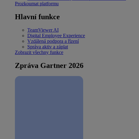
Prozkoumat platformu
Hlavní funkce
TeamViewer AI
Digital Employee Experience
Vzdálená podpora a řízení
Správa aktiv a záplat
Zobrazit všechny funkce
Zpráva Gartner 2026