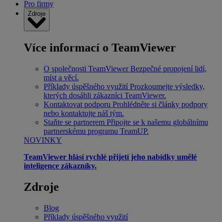
Pro firmy
Zdroje
Více informací o TeamViewer
O společnosti TeamViewer
Bezpečné propojení lidí,
míst a věcí.
Příklady úspěšného využití
Prozkoumejte výsledky,
kterých dosáhli zákazníci TeamViewer.
Kontaktovat podporu
Prohlédněte si články podpory
nebo kontaktujte náš tým.
Staňte se partnerem
Připojte se k našemu globálnímu
partnerskému programu TeamUP.
NOVINKY
TeamViewer hlásí rychlé přijetí jeho nabídky umělé
inteligence zákazníky.
Zdroje
Blog
Příklady úspěšného využití