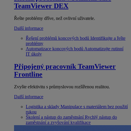
TeamViewer DEX
Řešte problémy dříve, než ovlivní uživatele.
Další informace
Řešení problémů koncových bodů
Identifikujte a řešte
problémy
Automatizace koncových bodů
Automatizujte rutinní
IT úkoly
Připojený pracovník
TeamViewer
Frontline
Zvyšte efektivitu s průmyslovou rozšířenou realitou.
Další informace
Logistika a sklady
Manipulace s materiálem bez použití
rukou
Školení a nástup do zaměstnání
Rychlý nástup do
zaměstnání a zvyšování kvalifikace