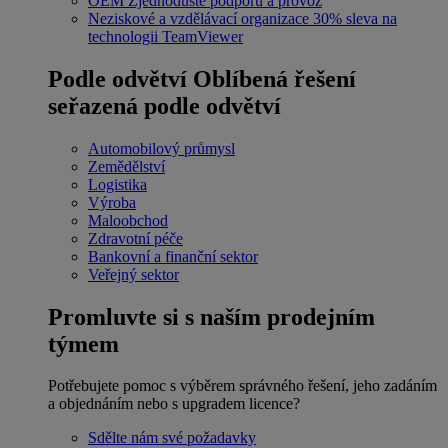
OEM
Zjednodušte podporu a provoz
Neziskové a vzdělávací organizace
30% sleva na
technologii TeamViewer
Podle odvětví
Oblíbená řešení
seřazená podle odvětví
Automobilový průmysl
Zemědělství
Logistika
Výroba
Maloobchod
Zdravotní péče
Bankovní a finanční sektor
Veřejný sektor
Promluvte si s naším prodejním
týmem
Potřebujete pomoc s výběrem správného řešení, jeho zadáním
a objednáním nebo s upgradem licence?
Sdělte nám své požadavky