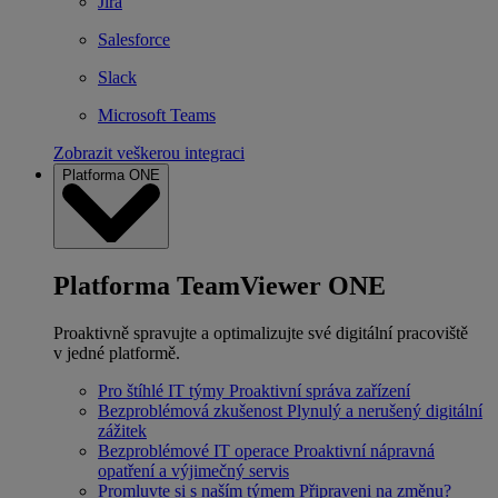
Jira
Salesforce
Slack
Microsoft Teams
Zobrazit veškerou integraci
Platforma ONE
Platforma TeamViewer ONE
Proaktivně spravujte a optimalizujte své digitální pracoviště
v jedné platformě.
Pro štíhlé IT týmy
Proaktivní správa zařízení
Bezproblémová zkušenost
Plynulý a nerušený digitální
zážitek
Bezproblémové IT operace
Proaktivní nápravná
opatření a výjimečný servis
Promluvte si s naším týmem
Připraveni na změnu?