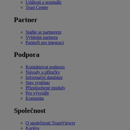
Události a semináře
Trust Center
Partner
Staňte se partnerem
Vyhledat partnera
Partneři pro integraci
Podpora
Kontaktovat podporu
Návody a příručky
Informační databáze
Stav systému
Přizpůsobené moduly
Pro vývojáře
Komunita
Společnost
O společnosti TeamViewer
Kariéra