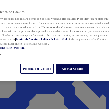
iento de Cookies
y asociados nos gustaría contar con cookies y tecnologías similares
(“cookies”)
en tu dispositiv
e navegación en nuestro sitio web. Así podremos analizar el uso y optimizar nuestras estrategias 
eriencia de usuario. Al hacer clic en
“Aceptar cookies”
, estás aceptando nuestra configuración 
cookies, así como el procesamiento posterior de los datos coleccionados, con el propósito de anun
s. Puedes encontrar mayor información sobre nuestras cookies, sus propósitos, terceras personas 
to en nuestra
Política de Cookies
y
Política de Privacidad
. Si deseas personalizar las Cookies s
puedes hacer clic en ¨Personalizar Cookies¨.
eamViewer
Aviso legal
Personalizar Cookies
Aceptar Cookies