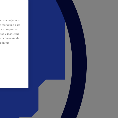
o para mejorar tu
de marketing para
y uso respectivo
cios y marketing
y la duración de
egún tus