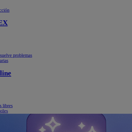
cción
EX
resuelve problemas
arias
line
 libres
giles