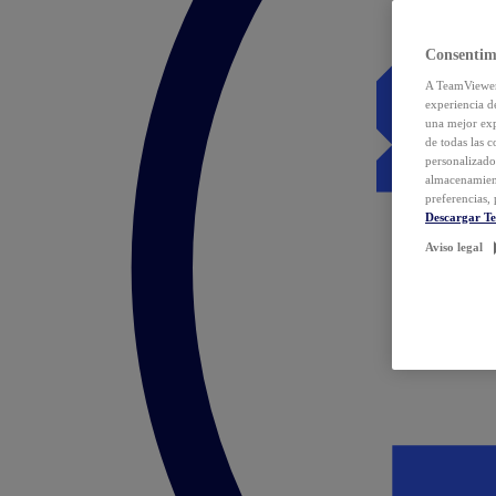
Consentim
A TeamViewer 
experiencia d
una mejor exp
de todas las 
personalizado
almacenamien
preferencias, 
Descargar T
Aviso legal