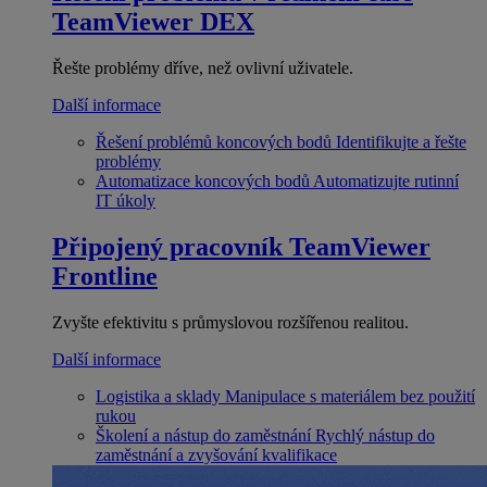
TeamViewer DEX
Řešte problémy dříve, než ovlivní uživatele.
Další informace
Řešení problémů koncových bodů
Identifikujte a řešte
problémy
Automatizace koncových bodů
Automatizujte rutinní
IT úkoly
Připojený pracovník
TeamViewer
Frontline
Zvyšte efektivitu s průmyslovou rozšířenou realitou.
Další informace
Logistika a sklady
Manipulace s materiálem bez použití
rukou
Školení a nástup do zaměstnání
Rychlý nástup do
zaměstnání a zvyšování kvalifikace