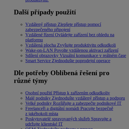
Další případy použití
Vzdálený přístup
Zlepšete přístup pomocí
zabezpečeného připojení
Vzdálené řízení
Ovládejte zařízení bez ohledu na
platformu
Vzdálená plocha
Zvyšujte produktivitu odkudkoli
Wake-on-LAN
Povolte vzdálenou aktivaci zařízení
Sdílení obrazovky
Vizuální komunikace v reálném čase
Smart Service
Zjednodušte poprodejní operace
Dle potřeby
Oblíbená řešení pro
různé týmy
Osobní použití
Přístup k zařízením odkudkoliv
Malé podniky
Zjednodušte vzdálený přístup a podporu
Velké podniky
Rozšiřujte a zabezpečte podnikové IT
Freelanceři a digitální nomádi
Pracujte bezpečně
z jakéhokoli místa
Poskytovatelé spravovaných služeb
Spravujte a
udržujte klientské IT