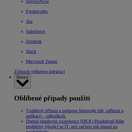
ServiceNow
Freshworks
Jira
Salesforce
Zendesk
Slack
Microsoft Teams
Zobrazit veškerou integraci
Řešení
Oblíbené případy použití
Vzdálený přístup a podpora
Spravujte lidi, zařízení a
aplikace – odkudkoli.
Digital employee experience (DEX)
Proaktivně řešte
problémy týkající se IT, než začnou mít dopad na
produktivitu.