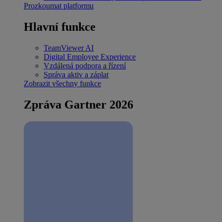
Prozkoumat platformu
Hlavní funkce
TeamViewer AI
Digital Employee Experience
Vzdálená podpora a řízení
Správa aktiv a záplat
Zobrazit všechny funkce
Zpráva Gartner 2026