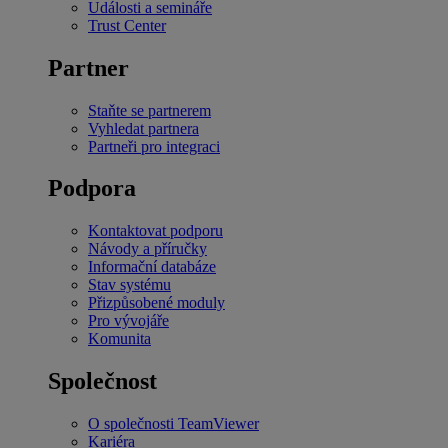
Události a semináře
Trust Center
Partner
Staňte se partnerem
Vyhledat partnera
Partneři pro integraci
Podpora
Kontaktovat podporu
Návody a příručky
Informační databáze
Stav systému
Přizpůsobené moduly
Pro vývojáře
Komunita
Společnost
O společnosti TeamViewer
Kariéra