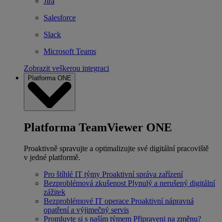
Jira
Salesforce
Slack
Microsoft Teams
Zobrazit veškerou integraci
Platforma ONE
Platforma TeamViewer ONE
Proaktivně spravujte a optimalizujte své digitální pracoviště
v jedné platformě.
Pro štíhlé IT týmy
Proaktivní správa zařízení
Bezproblémová zkušenost
Plynulý a nerušený digitální
zážitek
Bezproblémové IT operace
Proaktivní nápravná
opatření a výjimečný servis
Promluvte si s naším týmem
Připraveni na změnu?