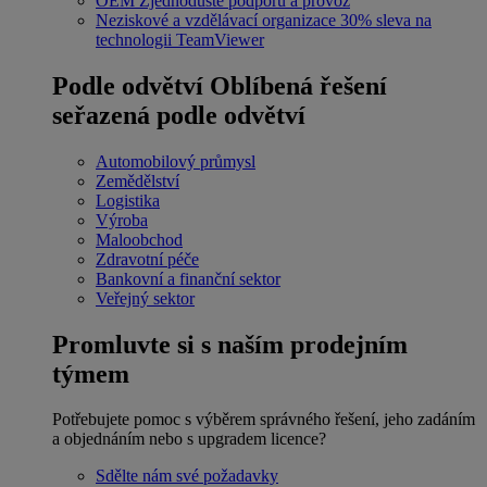
OEM
Zjednodušte podporu a provoz
Neziskové a vzdělávací organizace
30% sleva na
technologii TeamViewer
Podle odvětví
Oblíbená řešení
seřazená podle odvětví
Automobilový průmysl
Zemědělství
Logistika
Výroba
Maloobchod
Zdravotní péče
Bankovní a finanční sektor
Veřejný sektor
Promluvte si s naším prodejním
týmem
Potřebujete pomoc s výběrem správného řešení, jeho zadáním
a objednáním nebo s upgradem licence?
Sdělte nám své požadavky