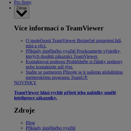
Pro firmy
Zdroje
Více informací o TeamViewer
O společnosti TeamViewer
Bezpečné propojení lidí,
míst a věcí.
Příklady úspěšného využití
Prozkoumejte výsledky,
kterých dosáhli zákazníci TeamViewer.
Kontaktovat podporu
Prohlédněte si články podpory
nebo kontaktujte náš tým.
Staňte se partnerem
Připojte se k našemu globálnímu
partnerskému programu TeamUP.
NOVINKY
TeamViewer hlásí rychlé přijetí jeho nabídky umělé
inteligence zákazníky.
Zdroje
Blog
Příklady úspěšného využití