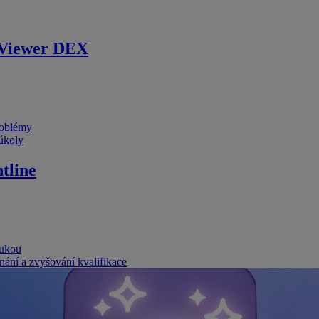
Viewer DEX
problémy
 úkoly
tline
rukou
nání a zvyšování kvalifikace