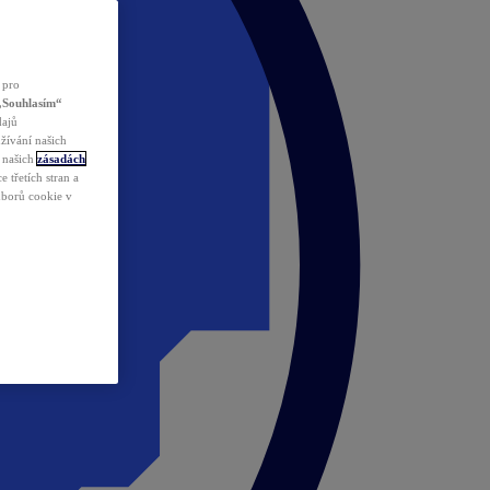
 pro
„Souhlasím“
dajů
žívání našich
v našich
zásadách
 třetích stran a
ouborů cookie v