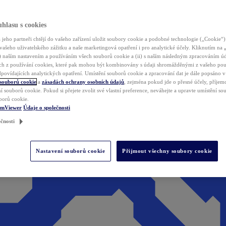
hlasu s cookies
jeho partneři chtějí do vašeho zařízení uložit soubory cookie a podobné technologie („Cookie“)
vašeho uživatelského zážitku a naše marketingová opatření i pro analytické účely. Kliknutím na
(i) naším nastavením a používáním všech souborů cookie a (ii) s naším následným zpracováním ú
h z používání cookies, které pak mohou být kombinovány s údaji shromážděnými z vašeho pou
povídajících analytických opatření. Umístění souborů cookie a zpracování dat je dále popsáno 
 souborů cookie
a
zásadách ochrany osobních údajů
, zejména pokud jde o přesné účely, příjemce
í souborů cookie. Pokud si přejete zvolit své vlastní preference, neváhejte a upravte umístění s
borů cookie.
amViewer
Údaje o společnosti
čnosti
Nastavení souborů cookie
Přijmout všechny soubory cookie