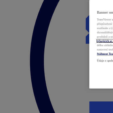
Banner sou
TeamViewer a 
přizpůsobení 
souhlasíte s 
shromážděnýc
produktů a od
týkajících se
délku ukládán
nastavení sou
Stáhnout Te
Údaje o spole