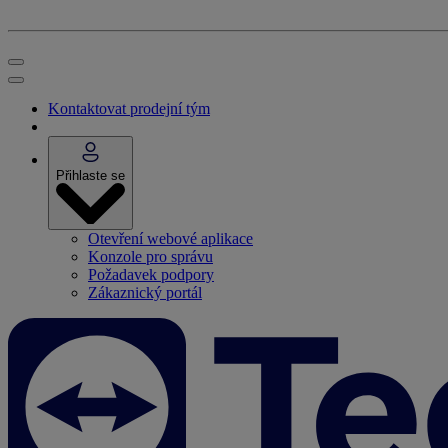
Kontaktovat prodejní tým
Přihlaste se
Otevření webové aplikace
Konzole pro správu
Požadavek podpory
Zákaznický portál