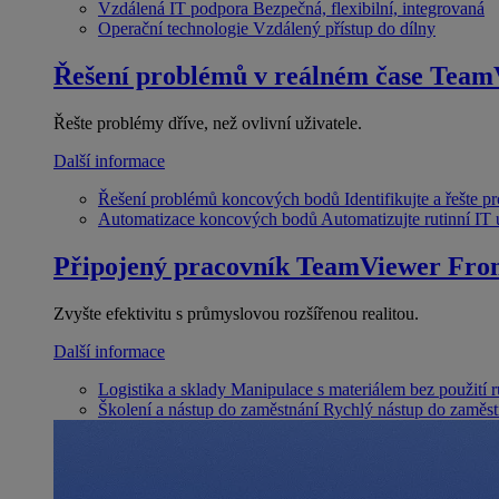
Vzdálená IT podpora
Bezpečná, flexibilní, integrovaná
Operační technologie
Vzdálený přístup do dílny
Řešení problémů v reálném čase
Team
Řešte problémy dříve, než ovlivní uživatele.
Další informace
Řešení problémů koncových bodů
Identifikujte a řešte 
Automatizace koncových bodů
Automatizujte rutinní IT
Připojený pracovník
TeamViewer Fron
Zvyšte efektivitu s průmyslovou rozšířenou realitou.
Další informace
Logistika a sklady
Manipulace s materiálem bez použití 
Školení a nástup do zaměstnání
Rychlý nástup do zaměst