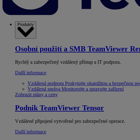
Produkty
Osobní použití a SMB
TeamViewer Re
Rychlý a zabezpečený vzdálený přístup a IT podpora.
Další informace
Vzdálená podpora
Poskytujte okamžitou a bezpečnou p
Vzdálená správa
Monitorujte a spravujte zařízení
Zobrazit plány a ceny
Podnik
TeamViewer Tensor
Vzdálené připojení vytvořené pro zabezpečené operace.
Další informace