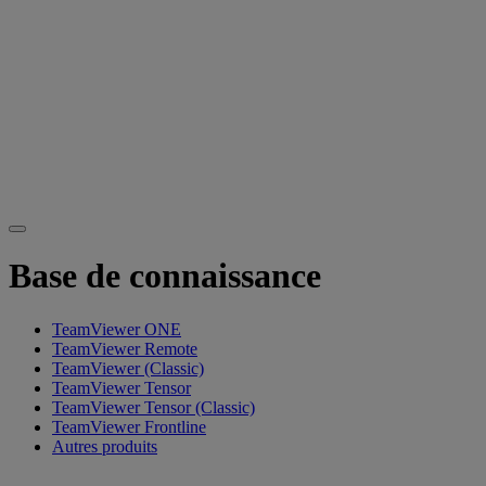
Base de connaissance
TeamViewer ONE
TeamViewer Remote
TeamViewer (Classic)
TeamViewer Tensor
TeamViewer Tensor (Classic)
TeamViewer Frontline
Autres produits