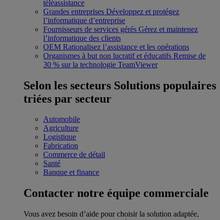
téléassistance
Grandes entreprises
Développez et protégez
l’informatique d’entreprise
Fournisseurs de services gérés
Gérez et maintenez
l’informatique des clients
OEM
Rationalisez l’assistance et les opérations
Organismes à but non lucratif et éducatifs
Remise de
30 % sur la technologie TeamViewer
Selon les secteurs
Solutions populaires
triées par secteur
Automobile
Agriculture
Logistique
Fabrication
Commerce de détail
Santé
Banque et finance
Contacter notre équipe commerciale
Vous avez besoin d’aide pour choisir la solution adaptée,