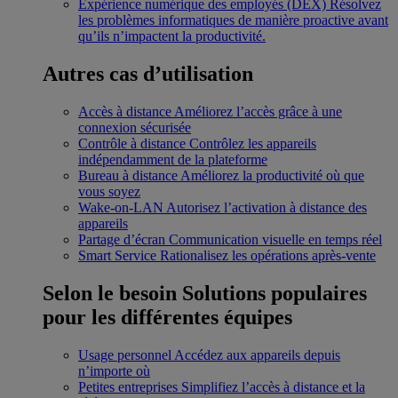
Expérience numérique des employés (DEX)
Résolvez
les problèmes informatiques de manière proactive avant
qu’ils n’impactent la productivité.
Autres cas d’utilisation
Accès à distance
Améliorez l’accès grâce à une
connexion sécurisée
Contrôle à distance
Contrôlez les appareils
indépendamment de la plateforme
Bureau à distance
Améliorez la productivité où que
vous soyez
Wake-on-LAN
Autorisez l’activation à distance des
appareils
Partage d’écran
Communication visuelle en temps réel
Smart Service
Rationalisez les opérations après-vente
Selon le besoin
Solutions populaires
pour les différentes équipes
Usage personnel
Accédez aux appareils depuis
n’importe où
Petites entreprises
Simplifiez l’accès à distance et la