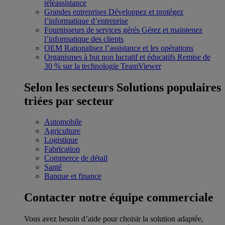
téléassistance
Grandes entreprises
Développez et protégez
l’informatique d’entreprise
Fournisseurs de services gérés
Gérez et maintenez
l’informatique des clients
OEM
Rationalisez l’assistance et les opérations
Organismes à but non lucratif et éducatifs
Remise de
30 % sur la technologie TeamViewer
Selon les secteurs
Solutions populaires
triées par secteur
Automobile
Agriculture
Logistique
Fabrication
Commerce de détail
Santé
Banque et finance
Contacter notre équipe commerciale
Vous avez besoin d’aide pour choisir la solution adaptée,