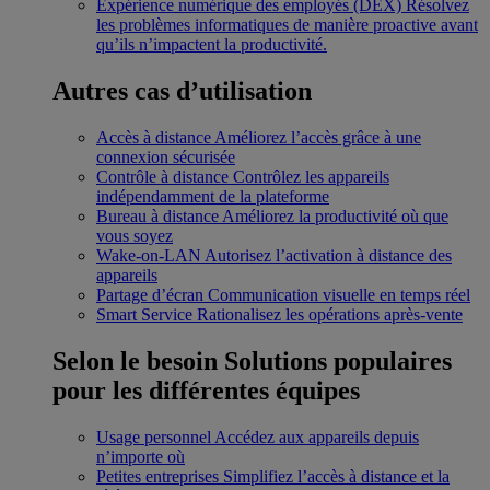
Expérience numérique des employés (DEX)
Résolvez
les problèmes informatiques de manière proactive avant
qu’ils n’impactent la productivité.
Autres cas d’utilisation
Accès à distance
Améliorez l’accès grâce à une
connexion sécurisée
Contrôle à distance
Contrôlez les appareils
indépendamment de la plateforme
Bureau à distance
Améliorez la productivité où que
vous soyez
Wake-on-LAN
Autorisez l’activation à distance des
appareils
Partage d’écran
Communication visuelle en temps réel
Smart Service
Rationalisez les opérations après-vente
Selon le besoin
Solutions populaires
pour les différentes équipes
Usage personnel
Accédez aux appareils depuis
n’importe où
Petites entreprises
Simplifiez l’accès à distance et la