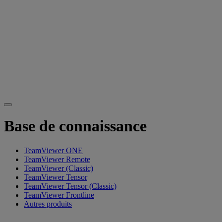
Base de connaissance
TeamViewer ONE
TeamViewer Remote
TeamViewer (Classic)
TeamViewer Tensor
TeamViewer Tensor (Classic)
TeamViewer Frontline
Autres produits