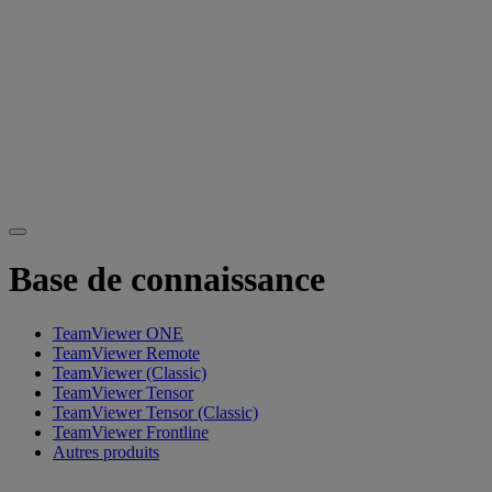
Base de connaissance
TeamViewer ONE
TeamViewer Remote
TeamViewer (Classic)
TeamViewer Tensor
TeamViewer Tensor (Classic)
TeamViewer Frontline
Autres produits