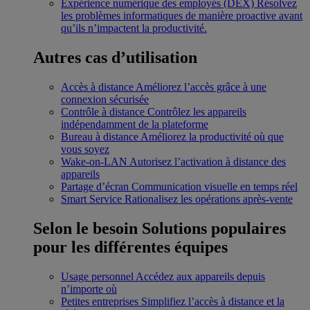
Expérience numérique des employés (DEX)
Résolvez
les problèmes informatiques de manière proactive avant
qu’ils n’impactent la productivité.
Autres cas d’utilisation
Accès à distance
Améliorez l’accès grâce à une
connexion sécurisée
Contrôle à distance
Contrôlez les appareils
indépendamment de la plateforme
Bureau à distance
Améliorez la productivité où que
vous soyez
Wake-on-LAN
Autorisez l’activation à distance des
appareils
Partage d’écran
Communication visuelle en temps réel
Smart Service
Rationalisez les opérations après-vente
Selon le besoin
Solutions populaires
pour les différentes équipes
Usage personnel
Accédez aux appareils depuis
n’importe où
Petites entreprises
Simplifiez l’accès à distance et la