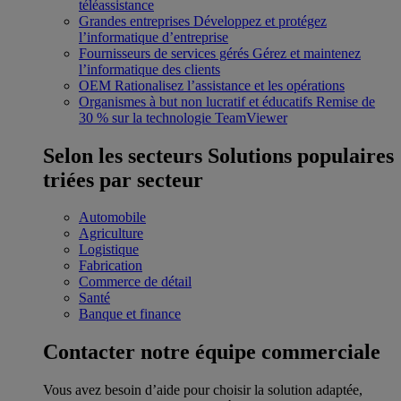
téléassistance
Grandes entreprises
Développez et protégez
l’informatique d’entreprise
Fournisseurs de services gérés
Gérez et maintenez
l’informatique des clients
OEM
Rationalisez l’assistance et les opérations
Organismes à but non lucratif et éducatifs
Remise de
30 % sur la technologie TeamViewer
Selon les secteurs
Solutions populaires
triées par secteur
Automobile
Agriculture
Logistique
Fabrication
Commerce de détail
Santé
Banque et finance
Contacter notre équipe commerciale
Vous avez besoin d’aide pour choisir la solution adaptée,