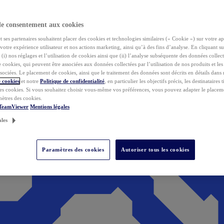
de consentement aux cookies
ses partenaires souhaitent placer des cookies et technologies similaires (« Cookie ») sur votre ap
votre expérience utilisateur et nos actions marketing, ainsi qu’à des fins d’analyse. En cliquant s
(i) nos réglages et l’utilisation de cookies ainsi que (ii) l’analyse subséquente des données collect
de cookies, qui peuvent être associées aux données collectées par l’utilisation de nos produits et le
sociées. Le placement de cookies, ainsi que le traitement des données sont décrits en détails dans
 cookies
et notre
Politique de confidentialité
, en particulier les objectifs précis, les destinataires t
es cookies. Si vous souhaitez choisir vous-même vos préférences, vous pouvez adapter le placem
mètres des cookies.
 TeamViewer
Mentions légales
ales
Paramètres des cookies
Autoriser tous les cookies