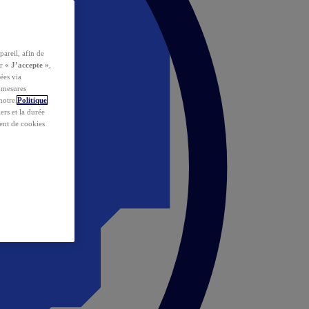
pareil, afin de
ur
« J’accepte »
,
ées via
s mesures
 notre
Politique
iers et la durée
ent de cookies