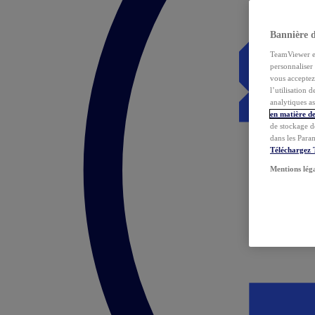
Bannière 
TeamViewer et 
personnaliser 
vous acceptez 
l’utilisation 
analytiques as
en matière de
de stockage d
dans les Para
Téléchargez
Mentions lég