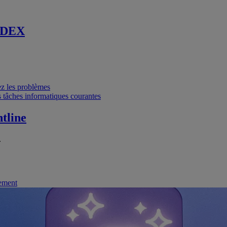
 DEX
vez les problèmes
 tâches informatiques courantes
tline
.
nement