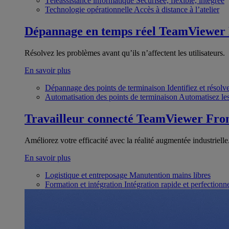
Téléassistance informatique
Sécurisée, flexible, intégrée
Technologie opérationnelle
Accès à distance à l’atelier
Dépannage en temps réel
TeamViewer
Résolvez les problèmes avant qu’ils n’affectent les utilisateurs.
En savoir plus
Dépannage des points de terminaison
Identifiez et résol
Automatisation des points de terminaison
Automatisez les
Travailleur connecté
TeamViewer Fron
Améliorez votre efficacité avec la réalité augmentée industrielle
En savoir plus
Logistique et entreposage
Manutention mains libres
Formation et intégration
Intégration rapide et perfection