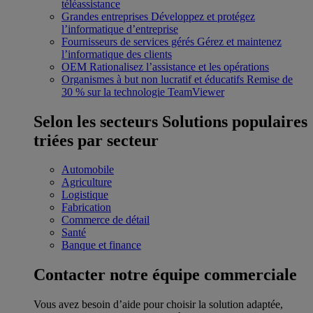
téléassistance
Grandes entreprises
Développez et protégez
l’informatique d’entreprise
Fournisseurs de services gérés
Gérez et maintenez
l’informatique des clients
OEM
Rationalisez l’assistance et les opérations
Organismes à but non lucratif et éducatifs
Remise de
30 % sur la technologie TeamViewer
Selon les secteurs
Solutions populaires
triées par secteur
Automobile
Agriculture
Logistique
Fabrication
Commerce de détail
Santé
Banque et finance
Contacter notre équipe commerciale
Vous avez besoin d’aide pour choisir la solution adaptée,