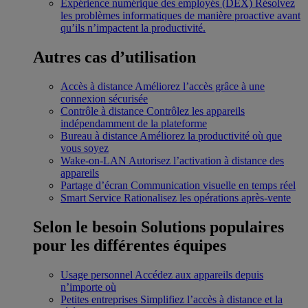
Expérience numérique des employés (DEX)
Résolvez
les problèmes informatiques de manière proactive avant
qu’ils n’impactent la productivité.
Autres cas d’utilisation
Accès à distance
Améliorez l’accès grâce à une
connexion sécurisée
Contrôle à distance
Contrôlez les appareils
indépendamment de la plateforme
Bureau à distance
Améliorez la productivité où que
vous soyez
Wake-on-LAN
Autorisez l’activation à distance des
appareils
Partage d’écran
Communication visuelle en temps réel
Smart Service
Rationalisez les opérations après-vente
Selon le besoin
Solutions populaires
pour les différentes équipes
Usage personnel
Accédez aux appareils depuis
n’importe où
Petites entreprises
Simplifiez l’accès à distance et la