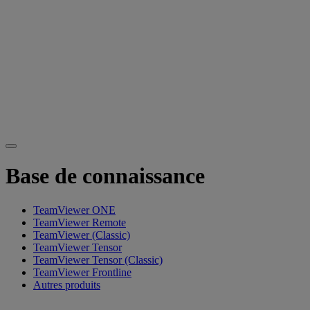
Base de connaissance
TeamViewer ONE
TeamViewer Remote
TeamViewer (Classic)
TeamViewer Tensor
TeamViewer Tensor (Classic)
TeamViewer Frontline
Autres produits