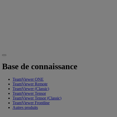
Base de connaissance
TeamViewer ONE
TeamViewer Remote
TeamViewer (Classic)
TeamViewer Tensor
TeamViewer Tensor (Classic)
TeamViewer Frontline
Autres produits