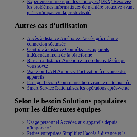
Expérience numérique des employés (DEX)
Résolvez
les problèmes informatiques de manière proactive avant
qu’ils n’impactent la productivité.
Autres cas d’utilisation
Accès à distance
Améliorez l’accès grâce à une
connexion sécurisée
Contrôle à distance
Contrôlez les appareils
indépendamment de la plateforme
Bureau à distance
Améliorez la productivité où que
vous soyez
Wake-on-LAN
Autorisez l’activation à distance des
appareils
Partage d’écran
Communication visuelle en temps réel
Smart Service
Rationalisez les opérations après-vente
Selon le besoin
Solutions populaires
pour les différentes équipes
Usage personnel
Accédez aux appareils depuis
n’importe où
Petites entreprises
Simplifiez l’accès à distance et la