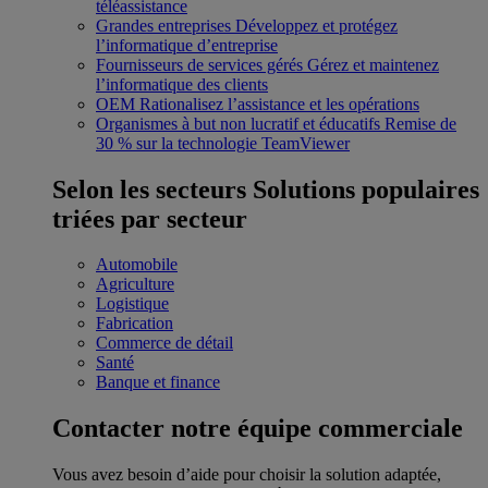
téléassistance
Grandes entreprises
Développez et protégez
l’informatique d’entreprise
Fournisseurs de services gérés
Gérez et maintenez
l’informatique des clients
OEM
Rationalisez l’assistance et les opérations
Organismes à but non lucratif et éducatifs
Remise de
30 % sur la technologie TeamViewer
Selon les secteurs
Solutions populaires
triées par secteur
Automobile
Agriculture
Logistique
Fabrication
Commerce de détail
Santé
Banque et finance
Contacter notre équipe commerciale
Vous avez besoin d’aide pour choisir la solution adaptée,