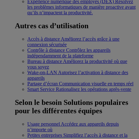
Expérience numérique des employés (DEX)
Résolvez
les problèmes informatiques de manière proactive avant
qu’ils n’impactent la productivité.
Autres cas d’utilisation
Accès à distance
Améliorez l’accès grâce à une
connexion sécurisée
Contrôle à distance
Contrôlez les appareils
indépendamment de la plateforme
Bureau à distance
Améliorez la productivité où que
vous soyez
Wake-on-LAN
Autorisez l’activation à distance des
appareils
Partage d’écran
Communication visuelle en temps réel
Smart Service
Rationalisez les opérations après-vente
Selon le besoin
Solutions populaires
pour les différentes équipes
Usage personnel
Accédez aux appareils depuis
n’importe où
Petites entreprises
Simplifiez l’accès à distance et la