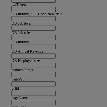
jwtToken
DB Industry SIC Code New field
DB Job level
DB Job role
DB Industry
DB Annual Revenue
DB Employee size
marketoTarget
pagePath
gclid
pageName