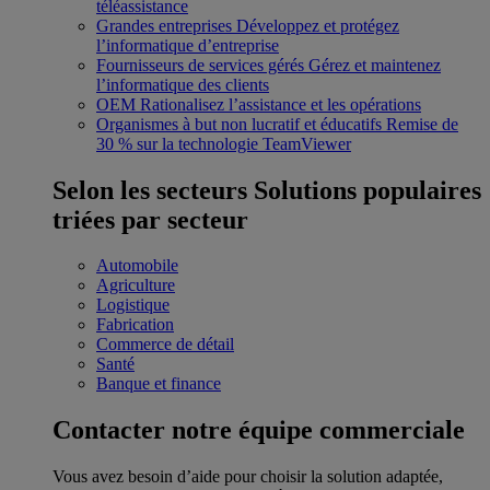
téléassistance
Grandes entreprises
Développez et protégez
l’informatique d’entreprise
Fournisseurs de services gérés
Gérez et maintenez
l’informatique des clients
OEM
Rationalisez l’assistance et les opérations
Organismes à but non lucratif et éducatifs
Remise de
30 % sur la technologie TeamViewer
Selon les secteurs
Solutions populaires
triées par secteur
Automobile
Agriculture
Logistique
Fabrication
Commerce de détail
Santé
Banque et finance
Contacter notre équipe commerciale
Vous avez besoin d’aide pour choisir la solution adaptée,