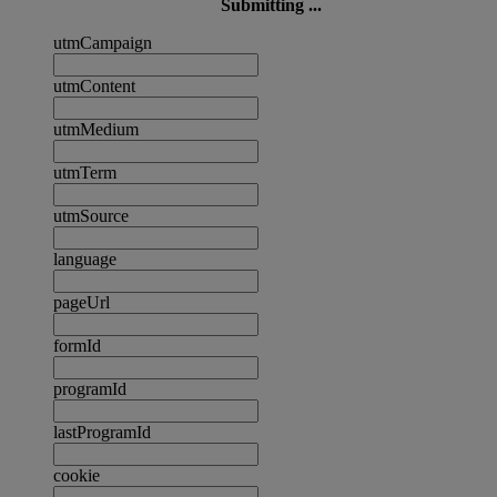
Submitting ...
utmCampaign
utmContent
utmMedium
utmTerm
utmSource
language
pageUrl
formId
programId
lastProgramId
cookie