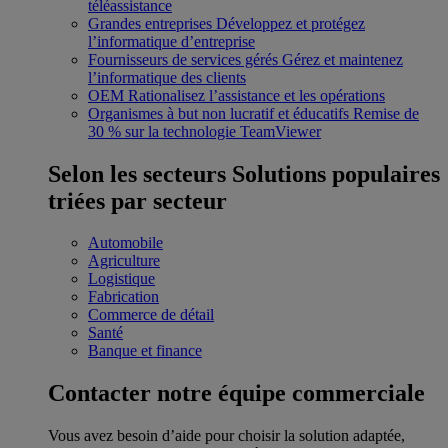
téléassistance
Grandes entreprises
Développez et protégez
l’informatique d’entreprise
Fournisseurs de services gérés
Gérez et maintenez
l’informatique des clients
OEM
Rationalisez l’assistance et les opérations
Organismes à but non lucratif et éducatifs
Remise de
30 % sur la technologie TeamViewer
Selon les secteurs
Solutions populaires
triées par secteur
Automobile
Agriculture
Logistique
Fabrication
Commerce de détail
Santé
Banque et finance
Contacter notre équipe commerciale
Vous avez besoin d’aide pour choisir la solution adaptée,