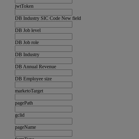
jwtToken
DB Industry SIC Code New field
DB Job level
DB Job role
DB Industry
DB Annual Revenue
DB Employee size
marketoTarget
pagePath
gclid
pageName