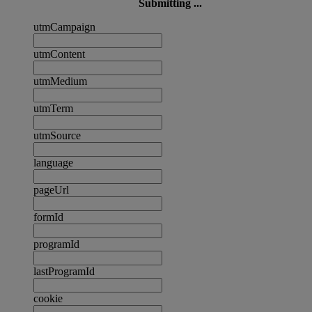
Submitting ...
utmCampaign
utmContent
utmMedium
utmTerm
utmSource
language
pageUrl
formId
programId
lastProgramId
cookie