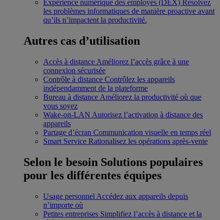
Expérience numérique des employés (DEX)
Résolvez
les problèmes informatiques de manière proactive avant
qu’ils n’impactent la productivité.
Autres cas d’utilisation
Accès à distance
Améliorez l’accès grâce à une
connexion sécurisée
Contrôle à distance
Contrôlez les appareils
indépendamment de la plateforme
Bureau à distance
Améliorez la productivité où que
vous soyez
Wake-on-LAN
Autorisez l’activation à distance des
appareils
Partage d’écran
Communication visuelle en temps réel
Smart Service
Rationalisez les opérations après-vente
Selon le besoin
Solutions populaires
pour les différentes équipes
Usage personnel
Accédez aux appareils depuis
n’importe où
Petites entreprises
Simplifiez l’accès à distance et la