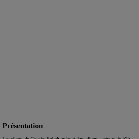
Présentation
Les clients de Ganske Enkelt opèrent dans divers secteurs du b2b,