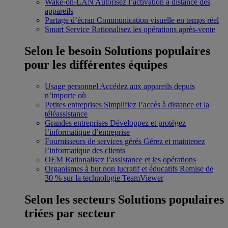
Wake-on-LAN
Autorisez l’activation à distance des
appareils
Partage d’écran
Communication visuelle en temps réel
Smart Service
Rationalisez les opérations après-vente
Selon le besoin
Solutions populaires
pour les différentes équipes
Usage personnel
Accédez aux appareils depuis
n’importe où
Petites entreprises
Simplifiez l’accès à distance et la
téléassistance
Grandes entreprises
Développez et protégez
l’informatique d’entreprise
Fournisseurs de services gérés
Gérez et maintenez
l’informatique des clients
OEM
Rationalisez l’assistance et les opérations
Organismes à but non lucratif et éducatifs
Remise de
30 % sur la technologie TeamViewer
Selon les secteurs
Solutions populaires
triées par secteur