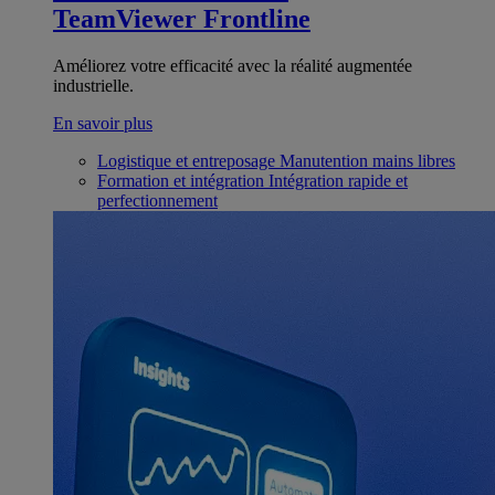
TeamViewer Frontline
Améliorez votre efficacité avec la réalité augmentée
industrielle.
En savoir plus
Logistique et entreposage
Manutention mains libres
Formation et intégration
Intégration rapide et
perfectionnement