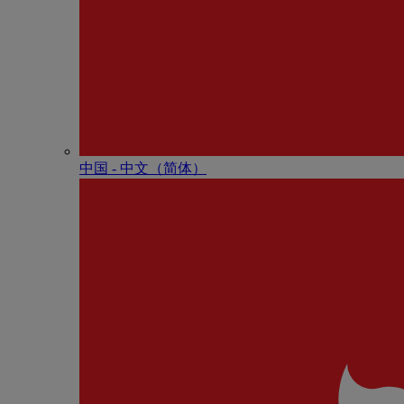
中国 - 中⽂（简体）