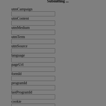
Submitting ...
utmCampaign
utmContent
utmMedium
utmTerm
utmSource
language
pageUrl
formId
programId
lastProgramId
cookie