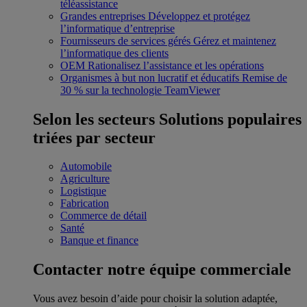
téléassistance
Grandes entreprises
Développez et protégez
l’informatique d’entreprise
Fournisseurs de services gérés
Gérez et maintenez
l’informatique des clients
OEM
Rationalisez l’assistance et les opérations
Organismes à but non lucratif et éducatifs
Remise de
30 % sur la technologie TeamViewer
Selon les secteurs
Solutions populaires
triées par secteur
Automobile
Agriculture
Logistique
Fabrication
Commerce de détail
Santé
Banque et finance
Contacter notre équipe commerciale
Vous avez besoin d’aide pour choisir la solution adaptée,