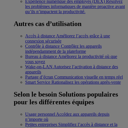
Expérience numérique des employés (DEX)
Résolvez
les problèmes informatiques de manière proactive avant
qu’ils n’impactent la productivité.
Autres cas d’utilisation
Accès à distance
Améliorez l’accès grâce à une
connexion sécurisée
Contrôle à distance
Contrôlez les appareils
indépendamment de la plateforme
Bureau à distance
Améliorez la productivité où que
vous soyez
Wake-on-LAN
Autorisez l’activation à distance des
appareils
Partage d’écran
Communication visuelle en temps réel
Smart Service
Rationalisez les opérations après-vente
Selon le besoin
Solutions populaires
pour les différentes équipes
Usage personnel
Accédez aux appareils depuis
n’importe où
Petites entreprises
Simplifiez l’accès à distance et la