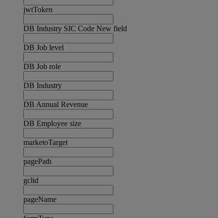
jwtToken
DB Industry SIC Code New field
DB Job level
DB Job role
DB Industry
DB Annual Revenue
DB Employee size
marketoTarget
pagePath
gclid
pageName