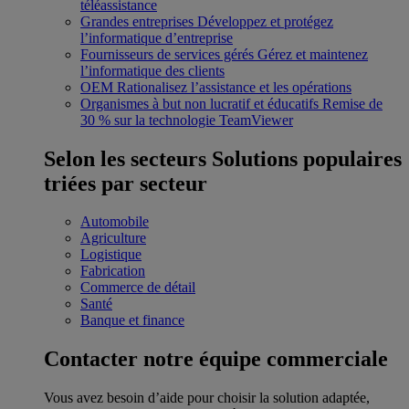
téléassistance
Grandes entreprises
Développez et protégez
l’informatique d’entreprise
Fournisseurs de services gérés
Gérez et maintenez
l’informatique des clients
OEM
Rationalisez l’assistance et les opérations
Organismes à but non lucratif et éducatifs
Remise de
30 % sur la technologie TeamViewer
Selon les secteurs
Solutions populaires
triées par secteur
Automobile
Agriculture
Logistique
Fabrication
Commerce de détail
Santé
Banque et finance
Contacter notre équipe commerciale
Vous avez besoin d’aide pour choisir la solution adaptée,