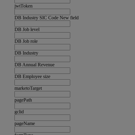
jwtToken
DB Industry SIC Code New field
DB Job level
DB Job role
DB Industry
DB Annual Revenue
DB Employee size
marketoTarget
pagePath
gclid
pageName