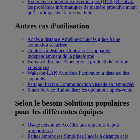
Expérience numérique des employés (DEX)
Résolvez
les problèmes informatiques de manière proactive avant
qu’ils n’impactent la productivité.
Autres cas d’utilisation
Accès à distance
Améliorez l’accès grâce à une
connexion sécurisée
Contrôle à distance
Contrôlez les appareils
indépendamment de la plateforme
Bureau à distance
Améliorez la productivité où que
vous soyez
Wake-on-LAN
Autorisez l’activation à distance des
appareils
Partage d’écran
Communication visuelle en temps réel
Smart Service
Rationalisez les opérations après-vente
Selon le besoin
Solutions populaires
pour les différentes équipes
Usage personnel
Accédez aux appareils depuis
n’importe où
Petites entreprises
Simplifiez l’accès à distance et la