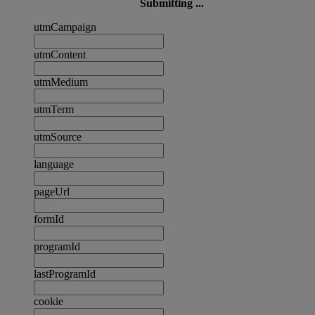
Submitting ...
utmCampaign
utmContent
utmMedium
utmTerm
utmSource
language
pageUrl
formId
programId
lastProgramId
cookie