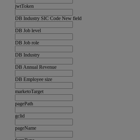
jwtToken
DB Industry SIC Code New field
DB Job level
DB Job role
DB Industry
DB Annual Revenue
DB Employee size
marketoTarget
pagePath
gclid
pageName