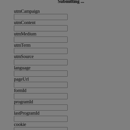
Submitting ...
utmCampaign
utmContent
utmMedium
utmTerm
utmSource
language
pageUrl
formId
programId
lastProgramId
cookie