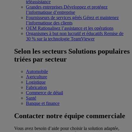
téléassistance
Grandes entreprises
Développez et protégez
l’informatique d’entreprise
Fournisseurs de services gérés
Gérez et maintenez
l’informatique des clients
OEM
Rationalisez l’assistance et les opérations
Organismes à but non lucratif et éducatifs
Remise de
30 % sur la technologie TeamViewer
Selon les secteurs
Solutions populaires
triées par secteur
Automobile
Agriculture
Logistique
Fabrication
Commerce de détail
Santé
Banque et finance
Contacter notre équipe commerciale
Vous avez besoin d’aide pour choisir la solution adaptée,