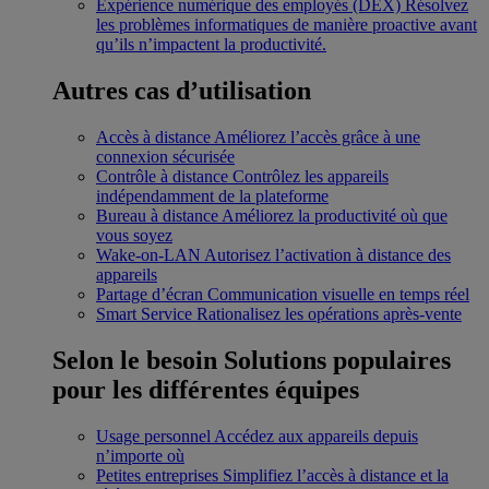
Expérience numérique des employés (DEX)
Résolvez
les problèmes informatiques de manière proactive avant
qu’ils n’impactent la productivité.
Autres cas d’utilisation
Accès à distance
Améliorez l’accès grâce à une
connexion sécurisée
Contrôle à distance
Contrôlez les appareils
indépendamment de la plateforme
Bureau à distance
Améliorez la productivité où que
vous soyez
Wake-on-LAN
Autorisez l’activation à distance des
appareils
Partage d’écran
Communication visuelle en temps réel
Smart Service
Rationalisez les opérations après-vente
Selon le besoin
Solutions populaires
pour les différentes équipes
Usage personnel
Accédez aux appareils depuis
n’importe où
Petites entreprises
Simplifiez l’accès à distance et la