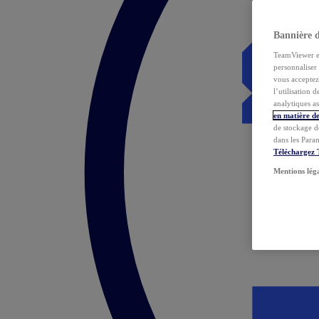
Bannière 
TeamViewer et 
personnaliser 
vous acceptez 
l’utilisation 
analytiques as
en matière de
de stockage d
dans les Para
Téléchargez
Mentions lég