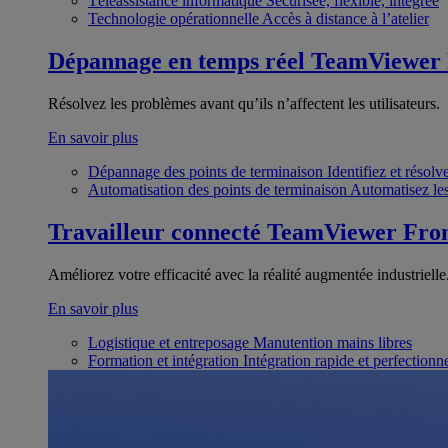
Téléassistance informatique
Sécurisée, flexible, intégrée
Technologie opérationnelle
Accès à distance à l’atelier
Dépannage en temps réel
TeamViewer
Résolvez les problèmes avant qu’ils n’affectent les utilisateurs.
En savoir plus
Dépannage des points de terminaison
Identifiez et résol
Automatisation des points de terminaison
Automatisez les
Travailleur connecté
TeamViewer Fron
Améliorez votre efficacité avec la réalité augmentée industrielle
En savoir plus
Logistique et entreposage
Manutention mains libres
Formation et intégration
Intégration rapide et perfection