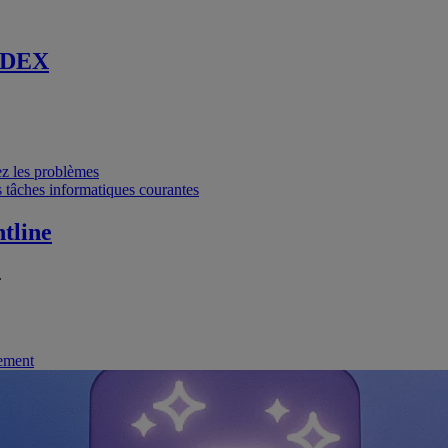
 DEX
vez les problèmes
 tâches informatiques courantes
tline
.
nement