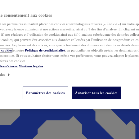
de consentement aux cookies
ses partenaires souhaitent placer des cookies et technologies similaires (« Cookie ») sur votre ap
votre expérience utilisateur et nos actions marketing, ainsi qu’à des fins d’analyse. En cliquant s
(i) nos réglages et l’utilisation de cookies ainsi que (ii) l’analyse subséquente des données collect
de cookies, qui peuvent être associées aux données collectées par l’utilisation de nos produits et le
sociées. Le placement de cookies, ainsi que le traitement des données sont décrits en détails dans
 cookies
et notre
Politique de confidentialité
, en particulier les objectifs précis, les destinataires t
es cookies. Si vous souhaitez choisir vous-même vos préférences, vous pouvez adapter le placem
mètres des cookies.
 TeamViewer
Mentions légales
ales
Paramètres des cookies
Autoriser tous les cookies