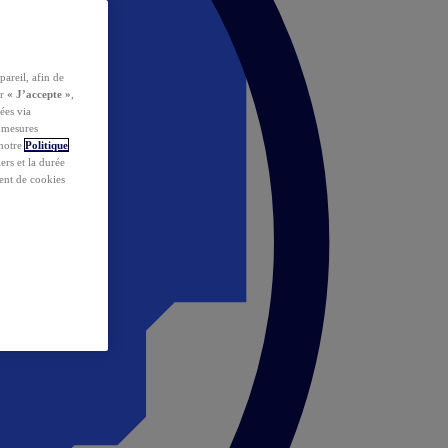
pareil, afin de
ur
« J’accepte »
,
ées via
s mesures
 notre
Politique
iers et la durée
ent de cookies