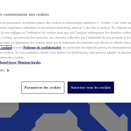
de consentement aux cookies
ses partenaires souhaitent placer des cookies et technologies similaires (« Cookie ») sur votre ap
votre expérience utilisateur et nos actions marketing, ainsi qu’à des fins d’analyse. En cliquant s
(i) nos réglages et l’utilisation de cookies ainsi que (ii) l’analyse subséquente des données collect
de cookies, qui peuvent être associées aux données collectées par l’utilisation de nos produits et le
sociées. Le placement de cookies, ainsi que le traitement des données sont décrits en détails dans
 cookies
et notre
Politique de confidentialité
, en particulier les objectifs précis, les destinataires t
es cookies. Si vous souhaitez choisir vous-même vos préférences, vous pouvez adapter le placem
mètres des cookies.
 TeamViewer
Mentions légales
ales
Paramètres des cookies
Autoriser tous les cookies