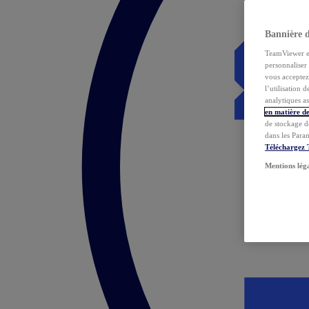
Bannière 
TeamViewer et 
personnaliser 
vous acceptez 
l’utilisation 
analytiques as
en matière de
de stockage d
dans les Para
Téléchargez
Mentions lég