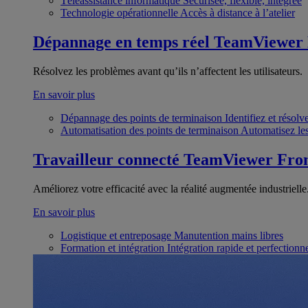
Téléassistance informatique
Sécurisée, flexible, intégrée
Technologie opérationnelle
Accès à distance à l’atelier
Dépannage en temps réel
TeamViewer
Résolvez les problèmes avant qu’ils n’affectent les utilisateurs.
En savoir plus
Dépannage des points de terminaison
Identifiez et résol
Automatisation des points de terminaison
Automatisez les
Travailleur connecté
TeamViewer Fron
Améliorez votre efficacité avec la réalité augmentée industrielle
En savoir plus
Logistique et entreposage
Manutention mains libres
Formation et intégration
Intégration rapide et perfection