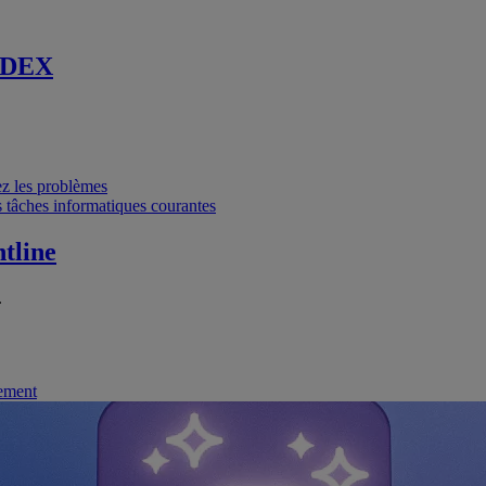
 DEX
vez les problèmes
 tâches informatiques courantes
tline
.
nement