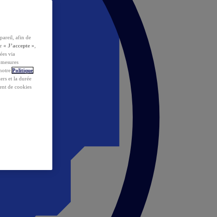
pareil, afin de
ur
« J’accepte »
,
ées via
s mesures
 notre
Politique
iers et la durée
ent de cookies