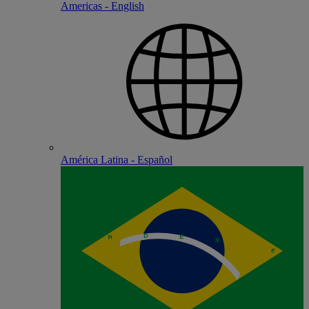
Americas - English
América Latina - Español