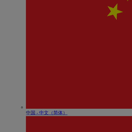
中国 - 中⽂（简体）