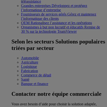
téléassistance
Grandes entreprises
Développez et protégez
l’informatique d’entreprise
Fournisseurs de services gérés
Gérez et maintenez
l’informatique des clients
OEM
Rationalisez l’assistance et les opérations
Organismes à but non lucratif et éducatifs
Remise de
30 % sur la technologie TeamViewer
Selon les secteurs
Solutions populaires
triées par secteur
Automobile
Agriculture
Logistique
Fabrication
Commerce de détail
Santé
Banque et finance
Contacter notre équipe commerciale
Vous avez besoin d’aide pour choisir la solution adaptée,