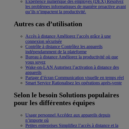
Expérience numérique des employés (DEX)
Résolvez
les problèmes informatiques de manière proactive avant
qu’ils n’impactent la productivité.
Autres cas d’utilisation
Accès à distance
Améliorez l’accès grâce à une
connexion sécurisée
Contrôle à distance
Contrôlez les appareils
indépendamment de la plateforme
Bureau à distance
Améliorez la productivité où que
vous soyez
Wake-on-LAN
Autorisez l’activation à distance des
appareils
Partage d’écran
Communication visuelle en temps réel
Smart Service
Rationalisez les opérations après-vente
Selon le besoin
Solutions populaires
pour les différentes équipes
Usage personnel
Accédez aux appareils depuis
n’importe où
Petites entreprises
Simplifiez l’accès à distance et la