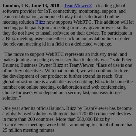
London, UK, June 13, 2018
–
TeamViewer®
, a leading global
software provider for IoT, connectivity, monitoring, support, and
team collaboration, announced today that its dedicated online
meeting solution
Blizz
now supports WebRTC. This addition will let
meeting participants join a meeting from any given browser so that
they do not have to install software on their device. To participate in
a Blizz meeting, users can either click on an invitation link or enter
the relevant meeting id in a field on a dedicated webpage.
“The move to support WebRTC represents an industry trend, and
makes joining a meeting even easier than it already was,” said Peter
Brunner, Business Owner Blizz at TeamViewer. “Ease of use is one
of our key objectives. With that in mind, we will continue to drive
the development of our product to further extend its reach. Our
global infrastructure is a valuable asset enabling Blizz to become the
number one online meeting, collaboration and web conferencing
choice for users who depend on a secure, fast, and easy-to-use
solution.”
One year after its official launch, Blizz by TeamViewer has become
a globally used solution with more than 120,000 connected devices
in more than 200 countries. More than 580,000 Blizz by
TeamViewer meetings were held – amounting to a total of more than
25 million meeting minutes.