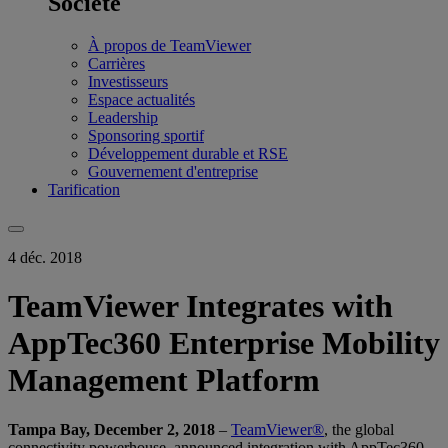
Société
À propos de TeamViewer
Carrières
Investisseurs
Espace actualités
Leadership
Sponsoring sportif
Développement durable et RSE
Gouvernement d'entreprise
Tarification
4 déc. 2018
TeamViewer Integrates with
AppTec360 Enterprise Mobility
Management Platform
Tampa Bay, December 2, 2018
–
TeamViewer®
, the global
connectivity powerhouse, announced integration with AppTec360