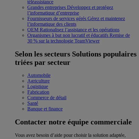
téléassistance
Grandes entreprises
Développez et protégez
l’informatique d’entreprise
Fournisseurs de services gérés
Gérez et maintenez
l’informatique des clients
OEM
Rationalisez l’assistance et les opérations
Organismes à but non lucratif et éducatifs
Remise de
30 % sur la technologie TeamViewer
Selon les secteurs
Solutions populaires
triées par secteur
Automobile
Agriculture
Logistique
Fabrication
Commerce de détail
Santé
Banque et finance
Contacter notre équipe commerciale
Vous avez besoin d’aide pour choisir la solution adaptée,