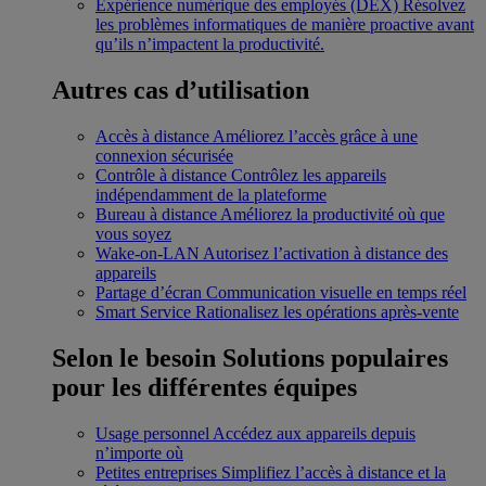
Expérience numérique des employés (DEX)
Résolvez
les problèmes informatiques de manière proactive avant
qu’ils n’impactent la productivité.
Autres cas d’utilisation
Accès à distance
Améliorez l’accès grâce à une
connexion sécurisée
Contrôle à distance
Contrôlez les appareils
indépendamment de la plateforme
Bureau à distance
Améliorez la productivité où que
vous soyez
Wake-on-LAN
Autorisez l’activation à distance des
appareils
Partage d’écran
Communication visuelle en temps réel
Smart Service
Rationalisez les opérations après-vente
Selon le besoin
Solutions populaires
pour les différentes équipes
Usage personnel
Accédez aux appareils depuis
n’importe où
Petites entreprises
Simplifiez l’accès à distance et la