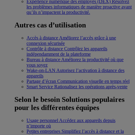
Expérience numérique des employés (DEX)
Résolvez
les problèmes informatiques de manière proactive avant
qu’ils n’impactent la productivité.
Autres cas d’utilisation
Accès à distance
Améliorez l’accès grâce à une
connexion sécurisée
Contrôle à distance
Contrôlez les appareils
indépendamment de la plateforme
Bureau à distance
Améliorez la productivité où que
vous soyez
Wake-on-LAN
Autorisez l’activation à distance des
appareils
Partage d’écran
Communication visuelle en temps réel
Smart Service
Rationalisez les opérations après-vente
Selon le besoin
Solutions populaires
pour les différentes équipes
Usage personnel
Accédez aux appareils depuis
n’importe où
Petites entreprises
Simplifiez l’accès à distance et la