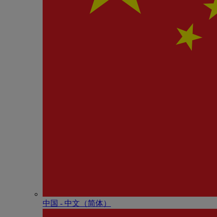
中国 - 中⽂（简体）