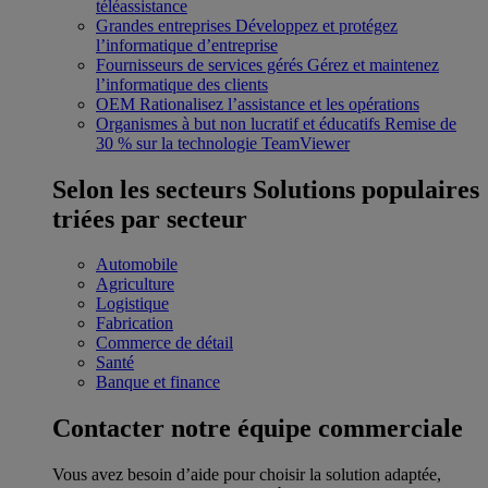
téléassistance
Grandes entreprises
Développez et protégez
l’informatique d’entreprise
Fournisseurs de services gérés
Gérez et maintenez
l’informatique des clients
OEM
Rationalisez l’assistance et les opérations
Organismes à but non lucratif et éducatifs
Remise de
30 % sur la technologie TeamViewer
Selon les secteurs
Solutions populaires
triées par secteur
Automobile
Agriculture
Logistique
Fabrication
Commerce de détail
Santé
Banque et finance
Contacter notre équipe commerciale
Vous avez besoin d’aide pour choisir la solution adaptée,