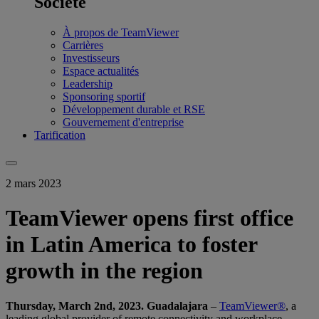
Société
À propos de TeamViewer
Carrières
Investisseurs
Espace actualités
Leadership
Sponsoring sportif
Développement durable et RSE
Gouvernement d'entreprise
Tarification
2 mars 2023
TeamViewer opens first office
in Latin America to foster
growth in the region
Thursday, March 2nd, 2023. Guadalajara
–
TeamViewer®
, a
leading global provider of remote connectivity and workplace