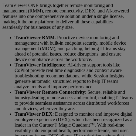
TeamViewer ONE brings together remote monitoring and
management (RMM), remote connectivity, DEX, and AI-powered
features into one comprehensive solution under a single license,
making it the only platform to deliver all these capabilities
seamlessly for businesses of any size.
TeamViewer RMM
: Proactive device monitoring and
management with built-in endpoint security, mobile device
management (MDM), and patching, helping IT teams stay
ahead of potential issues, reduce disruptions, and ensure
device compliance across the workforce.
TeamViewer Intelligence
: AI-driven support tools like
CoPilot provide real-time diagnostics and context-aware
troubleshooting recommendations, while Session Insights
generate automatic, structured reports to help IT teams
analyze trends and improve performance.
TeamViewer Remote Connectivity
: Secure, reliable and
industry-leading remote access and control, enabling IT teams
to provide seamless assistance across distributed workforces
and devices, wherever they are.
TeamViewer DEX
: Designed to monitor and improve digital
employee experience (DEX), which has been recognized as a
leader in the Gartner® Magic Quadrant™. With real-time
visibility into endpoint health, performance trends, and user-
impacting issues, DEX allows IT to prioritize actions that