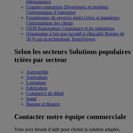
téléassistance
Grandes entreprises
Développez et protégez
l’informatique d’entreprise
Fournisseurs de services gérés
Gérez et maintenez
l’informatique des clients
OEM
Rationalisez l’assistance et les opérations
Organismes à but non lucratif et éducatifs
Remise de
30 % sur la technologie TeamViewer
Selon les secteurs
Solutions populaires
triées par secteur
Automobile
Agriculture
Logistique
Fabrication
Commerce de détail
Santé
Banque et finance
Contacter notre équipe commerciale
Vous avez besoin d’aide pour choisir la solution adaptée,