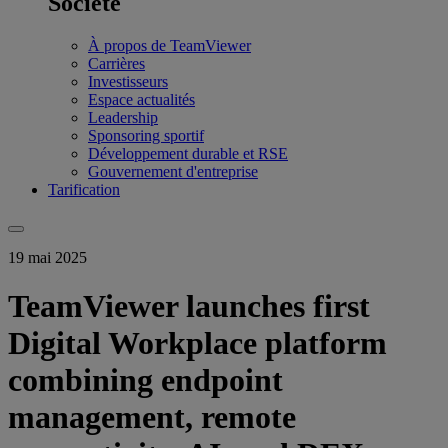
Société
À propos de TeamViewer
Carrières
Investisseurs
Espace actualités
Leadership
Sponsoring sportif
Développement durable et RSE
Gouvernement d'entreprise
Tarification
19 mai 2025
TeamViewer launches first
Digital Workplace platform
combining endpoint
management, remote