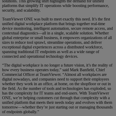
solutions. This growing shift highlights the demand for unified
platforms that simplify IT operations while boosting performance,
security, and scalability.
TeamViewer ONE was built to meet exactly this need. It’s the first
unified digital workplace platform that brings together real-time
device monitoring, intelligent automation, secure remote access, and
contextual diagnostics—all in a single, scalable solution. Whether
global enterprise or small business, it empowers organizations of all
sizes to reduce tool sprawl, streamline operations, and deliver
exceptional digital experiences across a distributed workforce,
spanning traditional IT endpoints as well as a wide range of
connected and operational technology devices.
“The digital workplace is no longer a future vision, it’s the reality of
how every business operates today,” said Mark Banfield, Chief
Commercial Officer at TeamViewer. “Almost all workplaces are
digital nowadays, and companies need to support their employees
whether they work in an office, at home, on the shopfloor or out in
the field. As the number of tools and technologies has exploded, so
has the complexity for IT teams and end-users. With TeamViewer
ONE, we’re helping customers cut through that complexity with a
unified platform that meets their needs today and evolves with them
tomorrow—whether they’re just starting out or managing thousands
of endpoints globally.”