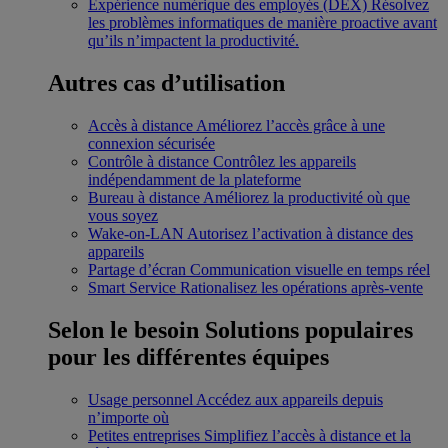
Expérience numérique des employés (DEX)
Résolvez
les problèmes informatiques de manière proactive avant
qu’ils n’impactent la productivité.
Autres cas d’utilisation
Accès à distance
Améliorez l’accès grâce à une
connexion sécurisée
Contrôle à distance
Contrôlez les appareils
indépendamment de la plateforme
Bureau à distance
Améliorez la productivité où que
vous soyez
Wake-on-LAN
Autorisez l’activation à distance des
appareils
Partage d’écran
Communication visuelle en temps réel
Smart Service
Rationalisez les opérations après-vente
Selon le besoin
Solutions populaires
pour les différentes équipes
Usage personnel
Accédez aux appareils depuis
n’importe où
Petites entreprises
Simplifiez l’accès à distance et la