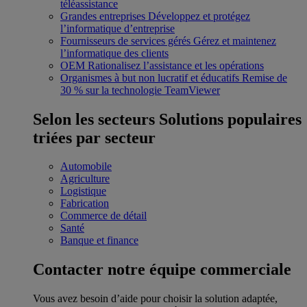
téléassistance
Grandes entreprises
Développez et protégez
l’informatique d’entreprise
Fournisseurs de services gérés
Gérez et maintenez
l’informatique des clients
OEM
Rationalisez l’assistance et les opérations
Organismes à but non lucratif et éducatifs
Remise de
30 % sur la technologie TeamViewer
Selon les secteurs
Solutions populaires
triées par secteur
Automobile
Agriculture
Logistique
Fabrication
Commerce de détail
Santé
Banque et finance
Contacter notre équipe commerciale
Vous avez besoin d’aide pour choisir la solution adaptée,