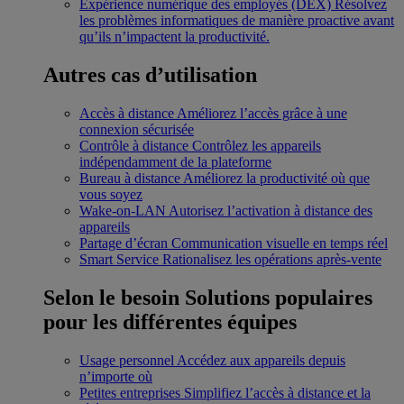
Expérience numérique des employés (DEX)
Résolvez
les problèmes informatiques de manière proactive avant
qu’ils n’impactent la productivité.
Autres cas d’utilisation
Accès à distance
Améliorez l’accès grâce à une
connexion sécurisée
Contrôle à distance
Contrôlez les appareils
indépendamment de la plateforme
Bureau à distance
Améliorez la productivité où que
vous soyez
Wake-on-LAN
Autorisez l’activation à distance des
appareils
Partage d’écran
Communication visuelle en temps réel
Smart Service
Rationalisez les opérations après-vente
Selon le besoin
Solutions populaires
pour les différentes équipes
Usage personnel
Accédez aux appareils depuis
n’importe où
Petites entreprises
Simplifiez l’accès à distance et la