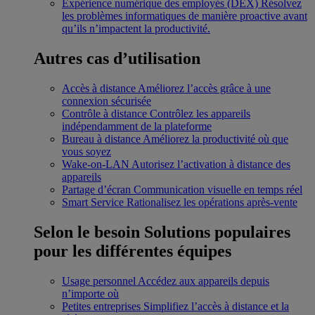
Expérience numérique des employés (DEX)
Résolvez
les problèmes informatiques de manière proactive avant
qu’ils n’impactent la productivité.
Autres cas d’utilisation
Accès à distance
Améliorez l’accès grâce à une
connexion sécurisée
Contrôle à distance
Contrôlez les appareils
indépendamment de la plateforme
Bureau à distance
Améliorez la productivité où que
vous soyez
Wake-on-LAN
Autorisez l’activation à distance des
appareils
Partage d’écran
Communication visuelle en temps réel
Smart Service
Rationalisez les opérations après-vente
Selon le besoin
Solutions populaires
pour les différentes équipes
Usage personnel
Accédez aux appareils depuis
n’importe où
Petites entreprises
Simplifiez l’accès à distance et la