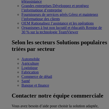
téléassistance
Grandes entreprises
Développez et protégez
l’informatique d’entreprise
Fournisseurs de services gérés
Gérez et maintenez
l’informatique des clients
OEM
Rationalisez l’assistance et les opérations
Organismes à but non lucratif et éducatifs
Remise de
30 % sur la technologie TeamViewer
Selon les secteurs
Solutions populaires
triées par secteur
Automobile
Agriculture
Logistique
Fabrication
Commerce de détail
Santé
Banque et finance
Contacter notre équipe commerciale
Vous avez besoin d’aide pour choisir la solution adaptée,