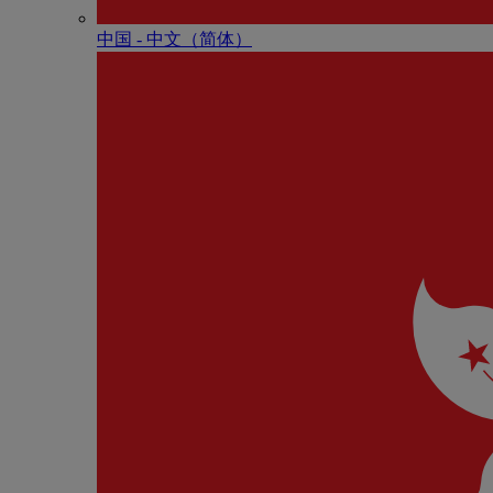
中国 - 中⽂（简体）