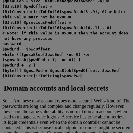
$gmsaBlob = $svc.'msDS-ManagedPassword'.Value
[UInt16] $pwdOffset =
[BitConverter]::ToUInt16($gmsaBlob[8..9], 0) # Note:
this value must not be 0x0000
[UInt16] $previousPwdOffset =
[BitConverter]::ToUInt16($gmsaBlob[10..11], 0)
# Note: if this value is 0x0000 then the account does
not have any previous
password
$pwdEnd = $pwdOffset
while (($gmsaBlob[$pwdEnd] -ne 0) -or
($gmsaBlob[$pwdEnd + 1] -ne 0)) {
$pwdEnd += 2 }
[byte[]] $gmsaPwd = $gmsaBlob[$pwdOffset..$pwdEnd]
[BitConverter]::ToString($gmsaPwd)
Domain accounts and local secrets
So… Are these new account types more secure? Well – kind of. The
passwords are long and complex and change regularly. However,
they share the same vulnerability as normal domain accounts when
used to manage service logons. A service has to be able to retrieve
its login credentials even when the domain controller cannot be
contacted. This is because local endpoint resources might be secured
using those credentials. Consequently, the credentials have to be