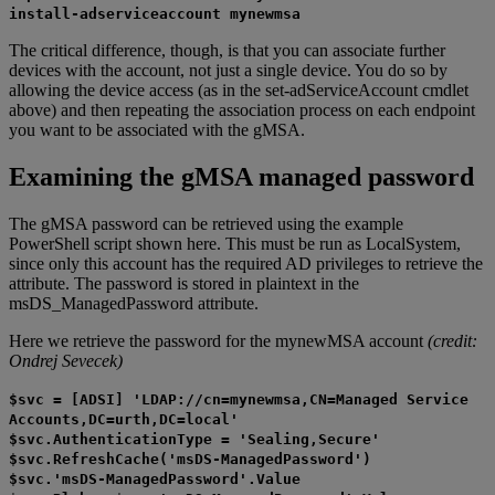
install-adserviceaccount mynewmsa
The critical difference, though, is that you can associate further
devices with the account, not just a single device. You do so by
allowing the device access (as in the set-adServiceAccount cmdlet
above) and then repeating the association process on each endpoint
you want to be associated with the gMSA.
Examining the gMSA managed password
The gMSA password can be retrieved using the example
PowerShell script shown here. This must be run as LocalSystem,
since only this account has the required AD privileges to retrieve the
attribute. The password is stored in plaintext in the
msDS_ManagedPassword attribute.
Here we retrieve the password for the mynewMSA account
(credit:
Ondrej Sevecek)
$svc = [ADSI] 'LDAP://cn=mynewmsa,CN=Managed Service
Accounts,DC=urth,DC=local'
$svc.AuthenticationType = 'Sealing,Secure'
$svc.RefreshCache('msDS-ManagedPassword')
$svc.'msDS-ManagedPassword'.Value