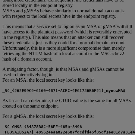
stored locally in the endpoint registry.
MSAs and gMSAs behave similarly to normal domain accounts
with respect to the local secrets hive in the endpoint registry.
This means that a service set to log on as an MSA or gMSA will still
have access to the plaintext password (which is reversibly encrypted
in the registry). This also means that an attacker can still recover
these credentials, just as they could for a normal domain account.
Unfortunately, this is a more significant compromise than merely
retrieving the NTLM hash of a local account or the MSCachev2
hash of a domain account.
A mitigating factor, though, is that MSAs and gMSAs cannot be
used to interactively log in.
For an MSA, the local secret key looks like this:
_SC_{262E99C9-6160-4871-ACEC-4E61736B6F21}_mynewMA$
As far as I can determine, the GUID value is the same for all MSAs
created on the same endpoint.
For a gMSA, the local secret key looks like this:
_SC_GMSA_{84A78B8C-56EE-465b-8496
FFB35A1B52A7}_485624eaa822e587fdcdfd45f85df1ee01d7a31e4