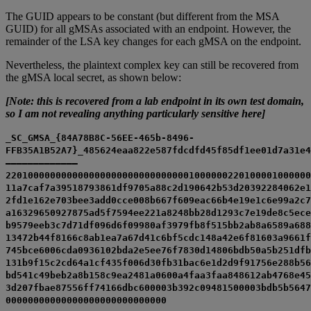
The GUID appears to be constant (but different from the MSA
GUID) for all gMSAs associated with an endpoint. However, the
remainder of the LSA key changes for each gMSA on the endpoint.
Nevertheless, the plaintext complex key can still be recovered from
the gMSA local secret, as shown below:
[Note: this is recovered from a lab endpoint in its own test domain,
so I am not revealing anything particularly sensitive here]
_SC_GMSA_{84A78B8C-56EE-465b-8496-
FFB35A1B52A7}_485624eaa822e587fdcdfd45f85df1ee01d7a31e4
————————————–
2201000000000000000000000000000001000000220100001000000
11a7caf7a39518793861df9705a88c2d190642b53d20392284062e1
2fd1e162e703bee3add0cce008b667f609eac66b4e19e1c6e99a2c7
a16329650927875ad5f7594ee221a8248bb28d1293c7e19de8c5ece
b9579eeb3c7d71df096d6f09980af3979fb8f515bb2ab8a6589a688
13472b44f8166c8ab1ea7a67d41c6bf5cdc148a42e6f81603a9661f
745bce6006cda0936102bda2e5ee76f7830d14806bdb50a5b251dfb
131b9f15c2cd64a1cf435f006d30fb31bac6e1d2d9f91756e288b56
bd541c49beb2a8b158c9ea2481a0600a4faa3faa848612ab4768e45
3d207fbae87556ff74166dbc600003b392c09481500003bdb5b5647
00000000000000000000000000000