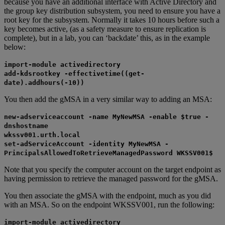
because you have an additional interface with Active Directory and
the group key distribution subsystem, you need to ensure you have a
root key for the subsystem. Normally it takes 10 hours before such a
key becomes active, (as a safety measure to ensure replication is
complete), but in a lab, you can ‘backdate’ this, as in the example
below:
import-module activedirectory
add-kdsrootkey -effectivetime((get-
date).addhours(-10))
You then add the gMSA in a very similar way to adding an MSA:
new-adserviceaccount -name MyNewMSA -enable $true -
dnshostname
wkssv001.urth.local
set-adServiceAccount -identity MyNewMSA -
PrincipalsAllowedToRetrieveManagedPassword WKSSV001$
Note that you specify the computer account on the target endpoint as
having permission to retrieve the managed password for the gMSA.
You then associate the gMSA with the endpoint, much as you did
with an MSA. So on the endpoint WKSSV001, run the following:
import-module activedirectory