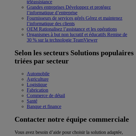
téléassistance
Grandes entreprises
Développez et protégez
l’informatique d’entreprise
Fournisseurs de services gérés
Gérez et maintenez
l’informatique des clients
OEM
Rationalisez l’assistance et les opérations
Organismes à but non lucratif et éducatifs
Remise de
30 % sur la technologie TeamViewer
Selon les secteurs
Solutions populaires
triées par secteur
Automobile
Agriculture
Logistique
Fabrication
Commerce de détail
Santé
Banque et finance
Contacter notre équipe commerciale
Vous avez besoin d’aide pour choisir la solution adaptée,