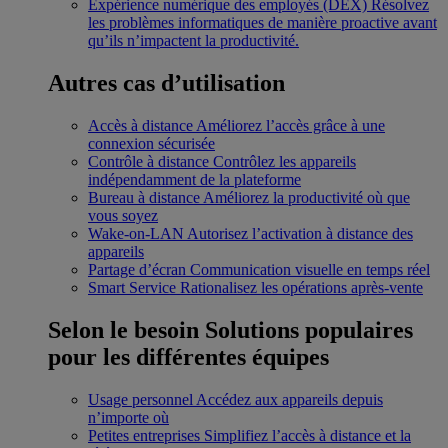
Expérience numérique des employés (DEX)
Résolvez
les problèmes informatiques de manière proactive avant
qu’ils n’impactent la productivité.
Autres cas d’utilisation
Accès à distance
Améliorez l’accès grâce à une
connexion sécurisée
Contrôle à distance
Contrôlez les appareils
indépendamment de la plateforme
Bureau à distance
Améliorez la productivité où que
vous soyez
Wake-on-LAN
Autorisez l’activation à distance des
appareils
Partage d’écran
Communication visuelle en temps réel
Smart Service
Rationalisez les opérations après-vente
Selon le besoin
Solutions populaires
pour les différentes équipes
Usage personnel
Accédez aux appareils depuis
n’importe où
Petites entreprises
Simplifiez l’accès à distance et la