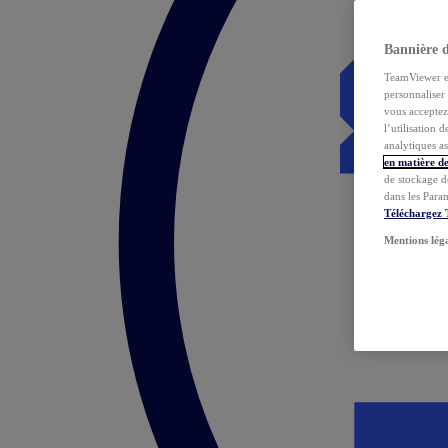
Bannière 
TeamViewer et 
personnaliser 
vous acceptez 
l’utilisation 
analytiques as
en matière de
de stockage d
dans les Para
Téléchargez
Mentions lég