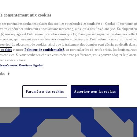
de consentement aux cookies
ses partenaires souhaitent placer des cookies et technologies similaires (« Cookie ») sur votre ap
votre expérience utilisateur et nos actions marketing, ainsi qu’à des fins d’analyse. En cliquant s
(i) nos réglages et l’utilisation de cookies ainsi que (ii) l’analyse subséquente des données collect
de cookies, qui peuvent être associées aux données collectées par l’utilisation de nos produits et le
sociées. Le placement de cookies, ainsi que le traitement des données sont décrits en détails dans
 cookies
et notre
Politique de confidentialité
, en particulier les objectifs précis, les destinataires t
es cookies. Si vous souhaitez choisir vous-même vos préférences, vous pouvez adapter le placem
mètres des cookies.
 TeamViewer
Mentions légales
ales
Paramètres des cookies
Autoriser tous les cookies