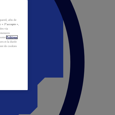
pareil, afin de
ur
« J’accepte »
,
ées via
s mesures
 notre
Politique
iers et la durée
ent de cookies