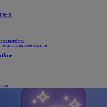
 DEX
vez les problèmes
 tâches informatiques courantes
tline
.
nement