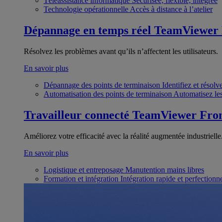
Téléassistance informatique
Sécurisée, flexible, intégrée
Technologie opérationnelle
Accès à distance à l’atelier
Dépannage en temps réel
TeamViewer
Résolvez les problèmes avant qu’ils n’affectent les utilisateurs.
En savoir plus
Dépannage des points de terminaison
Identifiez et résol
Automatisation des points de terminaison
Automatisez les
Travailleur connecté
TeamViewer Fron
Améliorez votre efficacité avec la réalité augmentée industrielle
En savoir plus
Logistique et entreposage
Manutention mains libres
Formation et intégration
Intégration rapide et perfection