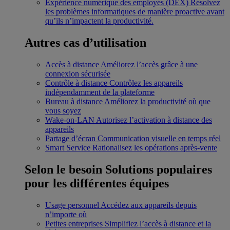
Expérience numérique des employés (DEX)
Résolvez
les problèmes informatiques de manière proactive avant
qu’ils n’impactent la productivité.
Autres cas d’utilisation
Accès à distance
Améliorez l’accès grâce à une
connexion sécurisée
Contrôle à distance
Contrôlez les appareils
indépendamment de la plateforme
Bureau à distance
Améliorez la productivité où que
vous soyez
Wake-on-LAN
Autorisez l’activation à distance des
appareils
Partage d’écran
Communication visuelle en temps réel
Smart Service
Rationalisez les opérations après-vente
Selon le besoin
Solutions populaires
pour les différentes équipes
Usage personnel
Accédez aux appareils depuis
n’importe où
Petites entreprises
Simplifiez l’accès à distance et la