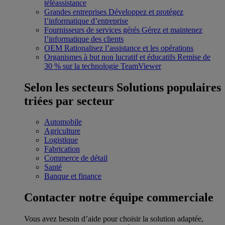
téléassistance
Grandes entreprises
Développez et protégez
l’informatique d’entreprise
Fournisseurs de services gérés
Gérez et maintenez
l’informatique des clients
OEM
Rationalisez l’assistance et les opérations
Organismes à but non lucratif et éducatifs
Remise de
30 % sur la technologie TeamViewer
Selon les secteurs
Solutions populaires
triées par secteur
Automobile
Agriculture
Logistique
Fabrication
Commerce de détail
Santé
Banque et finance
Contacter notre équipe commerciale
Vous avez besoin d’aide pour choisir la solution adaptée,