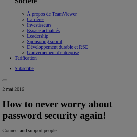
Société
À propos de TeamViewer
Carrières
Investisseurs
Espace actualités
Leadership
Sponsoring sportif
Développement durable et RSE
Gouvernement d'entreprise
Tarification
Subscribe
2 mai 2016
How to never worry about
password security again!
Connect and support people