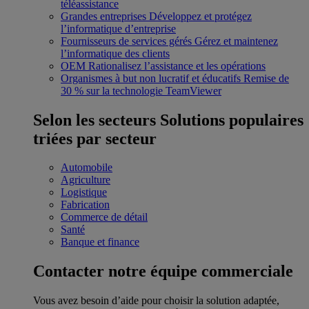
téléassistance
Grandes entreprises
Développez et protégez
l’informatique d’entreprise
Fournisseurs de services gérés
Gérez et maintenez
l’informatique des clients
OEM
Rationalisez l’assistance et les opérations
Organismes à but non lucratif et éducatifs
Remise de
30 % sur la technologie TeamViewer
Selon les secteurs
Solutions populaires
triées par secteur
Automobile
Agriculture
Logistique
Fabrication
Commerce de détail
Santé
Banque et finance
Contacter notre équipe commerciale
Vous avez besoin d’aide pour choisir la solution adaptée,