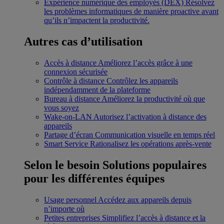
Expérience numérique des employés (DEX)
Résolvez
les problèmes informatiques de manière proactive avant
qu’ils n’impactent la productivité.
Autres cas d’utilisation
Accès à distance
Améliorez l’accès grâce à une
connexion sécurisée
Contrôle à distance
Contrôlez les appareils
indépendamment de la plateforme
Bureau à distance
Améliorez la productivité où que
vous soyez
Wake-on-LAN
Autorisez l’activation à distance des
appareils
Partage d’écran
Communication visuelle en temps réel
Smart Service
Rationalisez les opérations après-vente
Selon le besoin
Solutions populaires
pour les différentes équipes
Usage personnel
Accédez aux appareils depuis
n’importe où
Petites entreprises
Simplifiez l’accès à distance et la