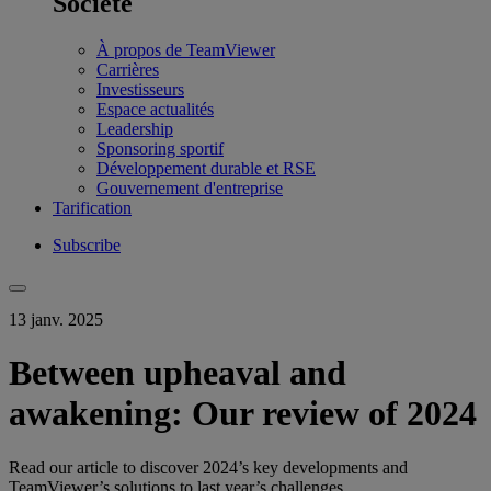
Société
À propos de TeamViewer
Carrières
Investisseurs
Espace actualités
Leadership
Sponsoring sportif
Développement durable et RSE
Gouvernement d'entreprise
Tarification
Subscribe
13 janv. 2025
Between upheaval and
awakening: Our review of 2024
Read our article to discover 2024’s key developments and
TeamViewer’s solutions to last year’s challenges.