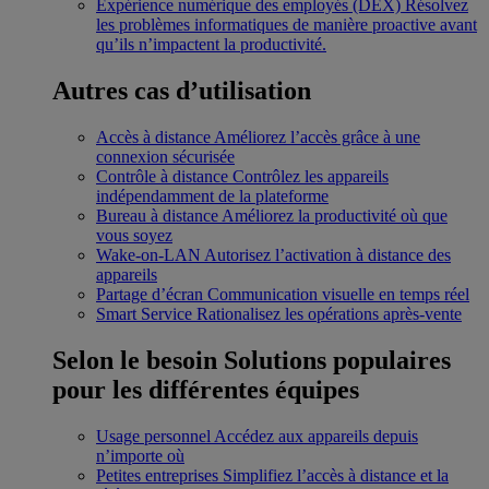
Expérience numérique des employés (DEX)
Résolvez
les problèmes informatiques de manière proactive avant
qu’ils n’impactent la productivité.
Autres cas d’utilisation
Accès à distance
Améliorez l’accès grâce à une
connexion sécurisée
Contrôle à distance
Contrôlez les appareils
indépendamment de la plateforme
Bureau à distance
Améliorez la productivité où que
vous soyez
Wake-on-LAN
Autorisez l’activation à distance des
appareils
Partage d’écran
Communication visuelle en temps réel
Smart Service
Rationalisez les opérations après-vente
Selon le besoin
Solutions populaires
pour les différentes équipes
Usage personnel
Accédez aux appareils depuis
n’importe où
Petites entreprises
Simplifiez l’accès à distance et la