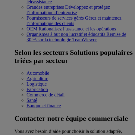
téléassistance
Grandes entreprises
Développez et protégez
l’informatique d’entreprise
Fournisseurs de services gérés
Gérez et maintenez
l’informatique des clients
OEM
Rationalisez l’assistance et les opérations
Organismes à but non lucratif et éducatifs
Remise de
30 % sur la technologie TeamViewer
Selon les secteurs
Solutions populaires
triées par secteur
Automobile
Agriculture
Logistique
Fabrication
Commerce de détail
Santé
Banque et finance
Contacter notre équipe commerciale
Vous avez besoin d’aide pour choisir la solution adaptée,