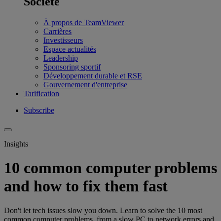
Société
À propos de TeamViewer
Carrières
Investisseurs
Espace actualités
Leadership
Sponsoring sportif
Développement durable et RSE
Gouvernement d'entreprise
Tarification
Subscribe
Insights
10 common computer problems
and how to fix them fast
Don't let tech issues slow you down. Learn to solve the 10 most
common computer problems, from a slow PC to network errors and