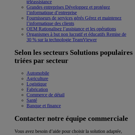
téléassistance
Grandes entreprises
Développez et protégez
l’informatique d’entreprise
Fournisseurs de services gérés
Gérez et maintenez
l’informatique des clients
OEM
Rationalisez l’assistance et les opérations
Organismes à but non lucratif et éducatifs
Remise de
30 % sur la technologie TeamViewer
Selon les secteurs
Solutions populaires
triées par secteur
Automobile
Agriculture
Logistique
Fabrication
Commerce de détail
Santé
Banque et finance
Contacter notre équipe commerciale
Vous avez besoin d’aide pour choisir la solution adaptée,