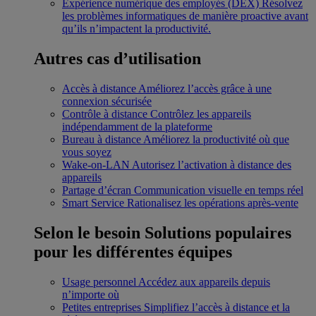
Expérience numérique des employés (DEX)
Résolvez
les problèmes informatiques de manière proactive avant
qu’ils n’impactent la productivité.
Autres cas d’utilisation
Accès à distance
Améliorez l’accès grâce à une
connexion sécurisée
Contrôle à distance
Contrôlez les appareils
indépendamment de la plateforme
Bureau à distance
Améliorez la productivité où que
vous soyez
Wake-on-LAN
Autorisez l’activation à distance des
appareils
Partage d’écran
Communication visuelle en temps réel
Smart Service
Rationalisez les opérations après-vente
Selon le besoin
Solutions populaires
pour les différentes équipes
Usage personnel
Accédez aux appareils depuis
n’importe où
Petites entreprises
Simplifiez l’accès à distance et la