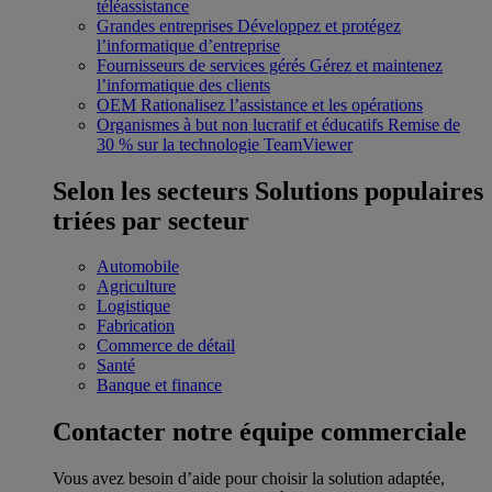
téléassistance
Grandes entreprises
Développez et protégez
l’informatique d’entreprise
Fournisseurs de services gérés
Gérez et maintenez
l’informatique des clients
OEM
Rationalisez l’assistance et les opérations
Organismes à but non lucratif et éducatifs
Remise de
30 % sur la technologie TeamViewer
Selon les secteurs
Solutions populaires
triées par secteur
Automobile
Agriculture
Logistique
Fabrication
Commerce de détail
Santé
Banque et finance
Contacter notre équipe commerciale
Vous avez besoin d’aide pour choisir la solution adaptée,