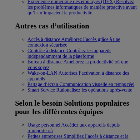
Expérience numérique des employés (DEX)
Résolvez
les problèmes informatiques de manière proactive avant
qu’ils n’impactent la productivité.
Autres cas d’utilisation
Accès à distance
Améliorez l’accès grâce à une
connexion sécurisée
Contrôle à distance
Contrôlez les appareils
indépendamment de la plateforme
Bureau à distance
Améliorez la productivité où que
vous soyez
Wake-on-LAN
Autorisez l’activation à distance des
appareils
Partage d’écran
Communication visuelle en temps réel
Smart Service
Rationalisez les opérations après-vente
Selon le besoin
Solutions populaires
pour les différentes équipes
Usage personnel
Accédez aux appareils depuis
n’importe où
Petites entreprises
Simplifiez l’accès à distance et la