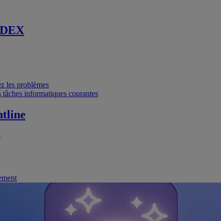
 DEX
vez les problèmes
 tâches informatiques courantes
tline
.
nement