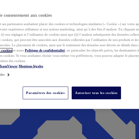
de consentement aux cookies
ses partenaires souhaitent placer des cookies et technologies similaires (« Cookie ») sur votre ap
votre expérience utilisateur et nos actions marketing, ainsi qu’à des fins d’analyse. En cliquant s
(i) nos réglages et l’utilisation de cookies ainsi que (ii) l’analyse subséquente des données collect
de cookies, qui peuvent être associées aux données collectées par l’utilisation de nos produits et le
sociées. Le placement de cookies, ainsi que le traitement des données sont décrits en détails dans
 cookies
et notre
Politique de confidentialité
, en particulier les objectifs précis, les destinataires t
es cookies. Si vous souhaitez choisir vous-même vos préférences, vous pouvez adapter le placem
mètres des cookies.
 TeamViewer
Mentions légales
ales
Paramètres des cookies
Autoriser tous les cookies