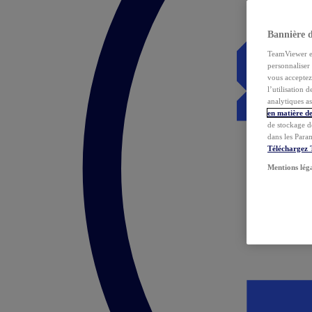
Bannière 
TeamViewer et 
personnaliser 
vous acceptez 
l’utilisation 
analytiques as
en matière de
de stockage d
dans les Para
Téléchargez
Mentions lég