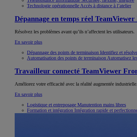
Téléassistance informatique
Sécurisée, flexible, intégrée
Technologie opérationnelle
Accès à distance à l’atelier
Dépannage en temps réel
TeamViewer
Résolvez les problèmes avant qu’ils n’affectent les utilisateurs.
En savoir plus
Dépannage des points de terminaison
Identifiez et résol
Automatisation des points de terminaison
Automatisez les
Travailleur connecté
TeamViewer Fron
Améliorez votre efficacité avec la réalité augmentée industrielle
En savoir plus
Logistique et entreposage
Manutention mains libres
Formation et intégration
Intégration rapide et perfection