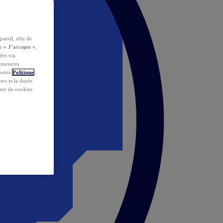
pareil, afin de
ur
« J’accepte »
,
ées via
s mesures
 notre
Politique
iers et la durée
ent de cookies