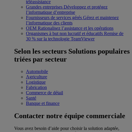
téléassistance
Grandes entreprises
Développez et protégez
l’informatique d’entreprise
Fournisseurs de services gérés
Gérez et maintenez
l’informatique des clients
OEM
Rationalisez l’assistance et les opérations
Organismes à but non lucratif et éducatifs
Remise de
30 % sur la technologie TeamViewer
Selon les secteurs
Solutions populaires
triées par secteur
Automobile
Agriculture
Logistique
Fabrication
Commerce de détail
Santé
Banque et finance
Contacter notre équipe commerciale
Vous avez besoin d’aide pour choisir la solution adaptée,