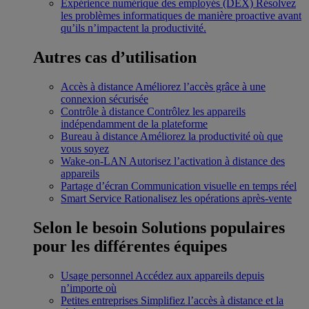
Expérience numérique des employés (DEX)
Résolvez
les problèmes informatiques de manière proactive avant
qu’ils n’impactent la productivité.
Autres cas d’utilisation
Accès à distance
Améliorez l’accès grâce à une
connexion sécurisée
Contrôle à distance
Contrôlez les appareils
indépendamment de la plateforme
Bureau à distance
Améliorez la productivité où que
vous soyez
Wake-on-LAN
Autorisez l’activation à distance des
appareils
Partage d’écran
Communication visuelle en temps réel
Smart Service
Rationalisez les opérations après-vente
Selon le besoin
Solutions populaires
pour les différentes équipes
Usage personnel
Accédez aux appareils depuis
n’importe où
Petites entreprises
Simplifiez l’accès à distance et la