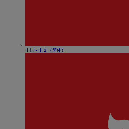
中国 - 中⽂（简体）